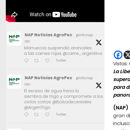
NAP Noticias AgroPec
@infonap
·
14h
Marruecos suspendió aranceles
a las carnes rojas @carne_argentina
Twitter
Vistas:
La Lib
NAP Noticias AgroPec
@infonap
·
supera
14h
para d
El exceso de agua frena la
panora
siembra de trigo y compromete a los
ciclos cortos @Bolsadecereales
(NAP)
@ArgenTrigo
gran d
Twitter
inclus