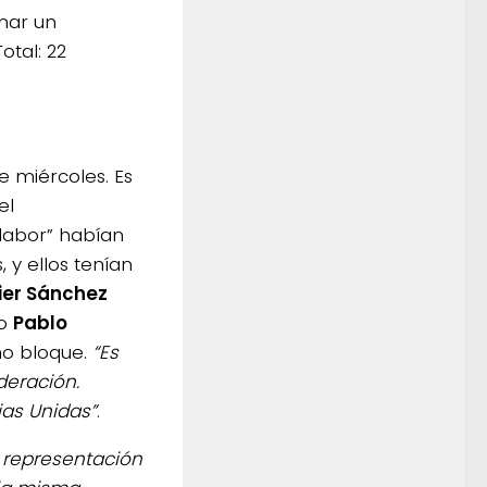
mar un
Total: 22
 miércoles. Es
el
labor” habían
 y ellos tenían
ier Sánchez
ro
Pablo
mo bloque.
“Es
deración.
ias Unidas”
.
a representación