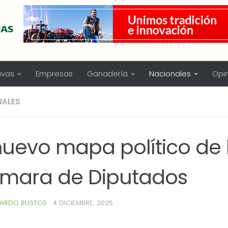
ivas
Empresas
Ganadería
Nacionales
Opi
NALES
nuevo mapa político de 
mara de Diputados
ARDO BUSTOS
·
4 DICIEMBRE, 2025