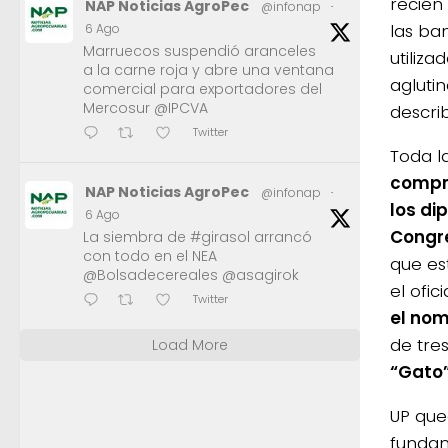
recién
NAP Noticias AgroPec
@infonap
·
las ba
6 Ago
Marruecos suspendió aranceles
utiliz
a la carne roja y abre una ventana
aglutin
comercial para exportadores del
Mercosur @IPCVA
descri
Twitter
Toda l
compr
NAP Noticias AgroPec
@infonap
·
los di
6 Ago
Congre
La siembra de #girasol arrancó
con todo en el NEA
que es
@Bolsadecereales @asagirok
el ofi
Twitter
el nom
de tre
Load More
“Gato
UP que
fundam