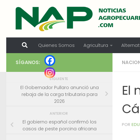
Skip to content
Quienes Somos
Agricultura
Alternat
SÍGANOS:
NACIO
SIGUIENTE
El 
El Gobernador Pullaro anunció una
rebaja de la carga tributaria para
2026
Cá
ANTERIOR
El gobierno español confirmó los
POR
EDU
casos de peste porcina africana