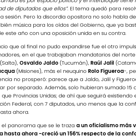
Cámara es por espacio político y el interbloque tiene
ad de diputados que ellos”
. El tema quedó para resol
a sesión. Pero la discordia opositora no solo habla de 
bién música para los oídos del Gobierno, que ya basta
de este año con una oposición unida en su contra.
acio que al final no pudo expandirse fue el otro impul
adores, en el que trabajaban mandatarios del norte
(Salta),
Osvaldo Jaldo
(Tucumán),
Raúl Jalil
(Catam
acqua
(Misiones), más el neuquino
Rolo Figueroa
-, pe
encia no prosperó: parece que a Jaldo, Jalil y Figuero
ar por separado. Además, solo hubieran sumado 15 d
que Provincias Unidas; de ahí que seguirá existiendo 
ción Federal, con 7 diputados, uno menos que la co
hasta ahora.
s el panorama que se le traza
a un oficialismo más v
a hasta ahora -creció un 156% respecto de la con