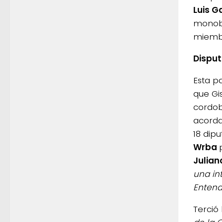
Luis G
monobl
miemb
Dispu
Esta p
que Gi
cordo
acorda
18 dip
Wrba
Julia
una in
Entend
Terció 