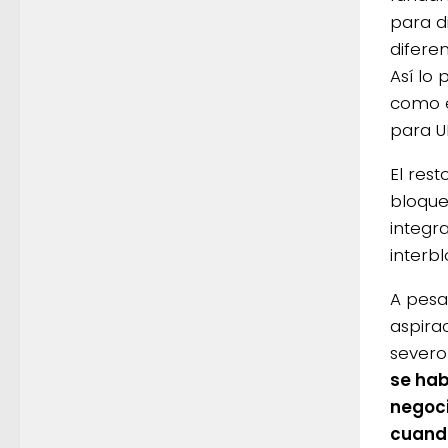
para d
difere
Así lo
como e
para U
El res
bloque
integr
interb
A pesa
aspira
severo
se hab
negoci
cuando