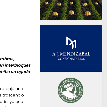
embros,
 en interbloques
exhibe un agudo
ra baja una
e trascendió
sado, ya que