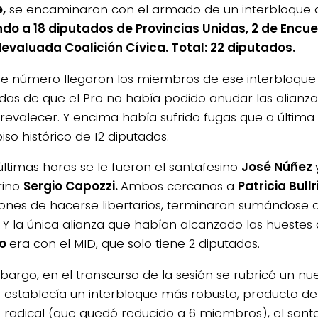
,
se encaminaron con el armado de un interbloque 
o a 18 diputados de Provincias Unidas, 2 de Encue
devaluada Coalición Cívica. Total: 22 diputados.
e número llegaron los miembros de ese interbloque a
das de que el Pro no había podido anudar las alianzas
revalecer. Y encima había sufrido fugas que a última
iso histórico de 12 diputados.
 últimas horas se le fueron el santafesino
José Núñez
rino
Sergio Capozzi.
Ambos cercanos a
Patricia Bullr
iones de hacerse libertarios, terminaron sumándose a
. Y la única alianza que habían alcanzado las huestes
do
era con el MID, que solo tiene 2 diputados.
bargo, en el transcurso de la sesión se rubricó un nu
e establecía un interbloque más robusto, producto de l
 radical (que quedó reducido a 6 miembros), el san