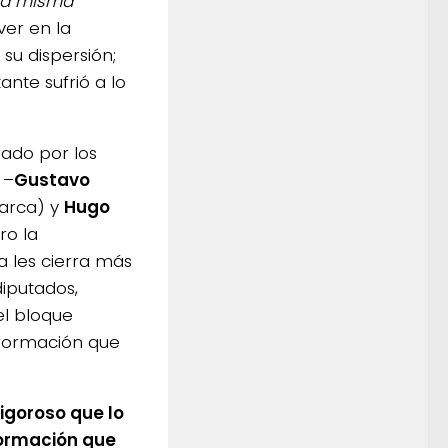
 la misma
ver en la
su dispersión;
nte sufrió a lo
sado por los
 –
Gustavo
arca) y
Hugo
ro la
a les cierra más
iputados,
el bloque
nformación que
igoroso que lo
formación que