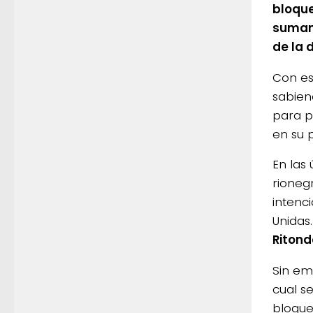
bloque
sumand
de la 
Con es
sabien
para p
en su p
En las
rioneg
intenc
Unidas
Riton
Sin em
cual s
bloque