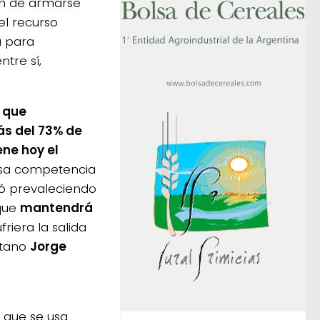
n de armarse
el recurso
a para
ntre sí,
o que
s del 73% de
ene hoy el
sa competencia
ó prevaleciendo
 que
mantendrá
riera la salida
ntano
Jorge
 que se usa