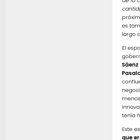
de la 
cantid
próxim
es tam
largo 
El esp
gobern
Sáenz
Pasal
conflu
negoci
menos 
Innova
tenía 
Este e
que er