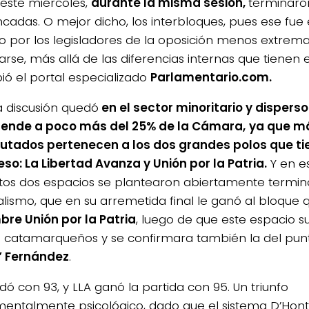
 este miércoles,
durante la misma sesión,
terminaro
ncadas. O mejor dicho, los interbloques, pues ese fue 
ado por los legisladores de la oposición menos extrem
arse, más allá de las diferencias internas que tienen e
bió el portal especializado
Parlamentario.com.
a discusión quedó
en el sector minoritario y dispers
ende a poco más del 25% de la Cámara,
ya que má
putados pertenecen a los dos grandes polos que ti
so: La Libertad Avanza y Unión por la Patria.
Y en e
tos dos espacios se plantearon abiertamente termin
cialismo, que en su arremetida final le ganó al bloque
bre Unión por la Patria
, luego de que este espacio suf
s catamarqueños y se confirmara también la del pu
” Fernández
.
dó con 93, y LLA ganó la partida con 95. Un triunfo
entalmente psicológico, dado que el sistema D’Hont