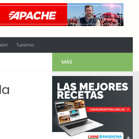
nión
Turismo
MÁS
la