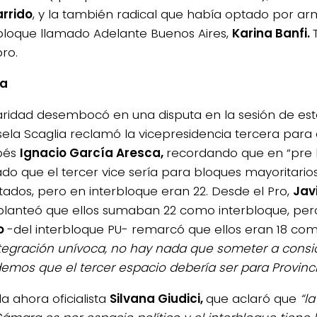
arrido
, y la también radical que había optado por ar
oque llamado Adelante Buenos Aires,
Karina Banfi.
ro.
ta
aridad desembocó en una disputa en la sesión de este
sela Scaglia reclamó la vicepresidencia tercera para 
bés
Ignacio García Aresca,
recordando que en “pre 
do que el tercer vice sería para bloques mayoritarios,
utados, pero en interbloque eran 22. Desde el Pro,
Jav
planteó que ellos sumaban 22 como interbloque, pe
no
-del interbloque PU- remarcó que ellos eran 18 co
tegración unívoca, no hay nada que someter a consi
emos que el tercer espacio debería ser para Provinc
la ahora oficialista
Silvana Giudici,
que aclaró que
“l