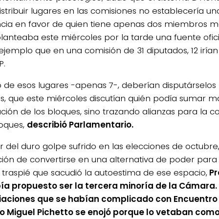
istribuir lugares en las comisiones no establecería u
ncia en favor de quien tiene apenas dos miembros má
 planteaba este miércoles por la tarde una fuente ofic
jemplo que en una comisión de 31 diputados, 12 irían 
P.
to de esos lugares -apenas 7-, deberían disputárselo
s, que este miércoles discutían quién podía sumar má
ación de los bloques, sino trazando alianzas para la 
loques,
describió Parlamentario.
r del duro golpe sufrido en las elecciones de octubre
ción de convertirse en una alternativa de poder para 
 traspié que sacudió la autoestima de ese espacio,
Pr
ía propuesto ser la tercera minoría de la Cámara.
aciones que se habían complicado con Encuentro
 Miguel Pichetto se enojó porque lo vetaban como 