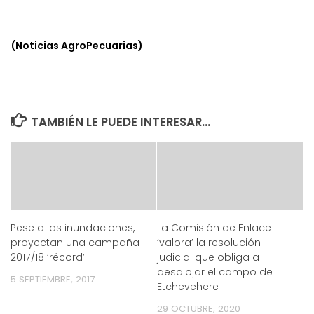
(Noticias AgroPecuarias)
TAMBIÉN LE PUEDE INTERESAR...
Pese a las inundaciones,
La Comisión de Enlace
proyectan una campaña
‘valora’ la resolución
2017/18 ‘récord’
judicial que obliga a
desalojar el campo de
5 SEPTIEMBRE, 2017
Etchevehere
29 OCTUBRE, 2020