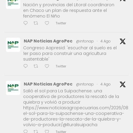
Nación y provincias del Litoral coordinaron
en Chaco un plan de respuesta ante el
fenómeno El Niño
Twitter
NAP Noticias AgroPec
@infonap
·
4 Ago
Congreso Aapresid: 'escuchar al suelo es el
1er paso para construir una agricultura
sustentable'
Twitter
NAP Noticias AgroPec
@infonap
·
4 Ago
Salió el sol para La Suipachense: una
cooperativa de productores la rescató de la
quiebra y volvió a producir
https://www.noticiasagropecuarias.com/2026/08/0
el-sol-para-la-suipachense-una-cooperativa-
de-productores-la-rescato-de-la-quiebra-y-
volvio-a-producir/@Ruralsuipacha
Twitter