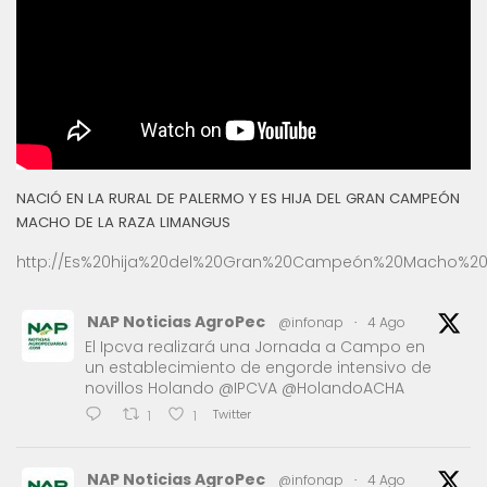
NACIÓ EN LA RURAL DE PALERMO Y ES HIJA DEL GRAN CAMPEÓN
MACHO DE LA RAZA LIMANGUS
http://Es%20hija%20del%20Gran%20Campeón%20Macho%20
NAP Noticias AgroPec
@infonap
·
4 Ago
El Ipcva realizará una Jornada a Campo en
un establecimiento de engorde intensivo de
novillos Holando @IPCVA @HolandoACHA
Twitter
1
1
NAP Noticias AgroPec
@infonap
·
4 Ago