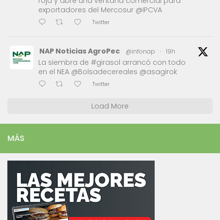
roja y abre una ventana comercial para
exportadores del Mercosur @IPCVA
Twitter
NAP Noticias AgroPec
@infonap
·
19h
La siembra de #girasol arrancó con todo
en el NEA @Bolsadecereales @asagirok
Twitter
Load More
MÁS