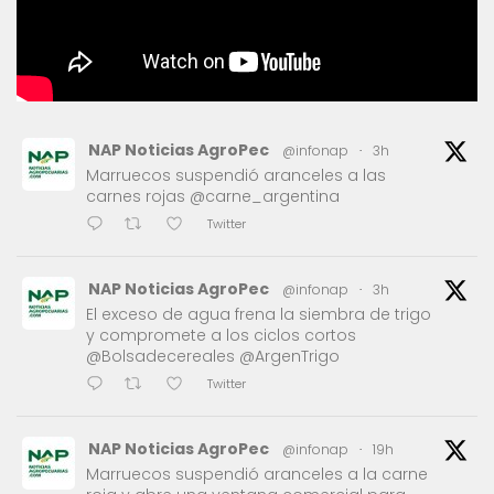
NAP Noticias AgroPec
@infonap
·
3h
Marruecos suspendió aranceles a las
carnes rojas @carne_argentina
Twitter
NAP Noticias AgroPec
@infonap
·
3h
El exceso de agua frena la siembra de trigo
y compromete a los ciclos cortos
@Bolsadecereales @ArgenTrigo
Twitter
NAP Noticias AgroPec
@infonap
·
19h
Marruecos suspendió aranceles a la carne