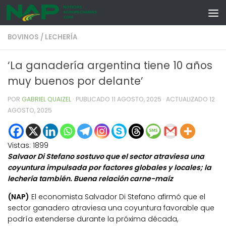
Skip to content
BOVINOS
/
LECHERÍA
‘La ganadería argentina tiene 10 años
muy buenos por delante’
POR
GABRIEL QUAIZEL
· PUBLICADO
11 AGOSTO, 2025
· ACTUALIZADO
12
AGOSTO, 2025
Vistas:
1899
Salvaor Di Stefano sostuvo que el sector atraviesa una
coyuntura impulsada por factores globales y locales; la
lechería también. Buena relación carne-maíz
(NAP)
El economista Salvador Di Stefano afirmó que el
sector ganadero atraviesa una coyuntura favorable que
podría extenderse durante la próxima década,