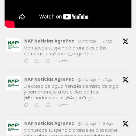
NAP Noticias AgroPec
@infonap
·
7 Ago
Marruecos suspendió aranceles a las
carnes rojas @carne_argentina
Twitter
NAP Noticias AgroPec
@infonap
·
7 Ago
El exceso de agua frena la siembra de trigo
y compromete a los ciclos cortos
@Bolsadecereales @ArgenTrigo
Twitter
NAP Noticias AgroPec
@infonap
·
6 Ago
Marruecos suspendió aranceles a la carne
roja y abre una ventana comercial para