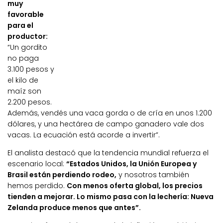
muy
favorable
para el
productor:
“Un gordito
no paga
3.100 pesos y
el kilo de
maíz son
2.200 pesos.
Además, vendés una vaca gorda o de cría en unos 1.200
dólares, y una hectárea de campo ganadero vale dos
vacas. La ecuación está acorde a invertir”.
El analista destacó que la tendencia mundial refuerza el
escenario local:
“Estados Unidos, la Unión Europea y
Brasil están perdiendo rodeo,
y nosotros también
hemos perdido.
Con menos oferta global, los precios
tienden a mejorar. Lo mismo pasa con la lechería: Nueva
Zelanda produce menos que antes”.