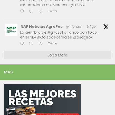
exportadores del Mercosur @IPCVA
Twitter
NAP Noticias AgroPec
@infonap
·
6 Ago
La siembra de #girasol arrancó con todo
en el NEA @Bolsadecereales @asagirok
Twitter
Load More
MÁS