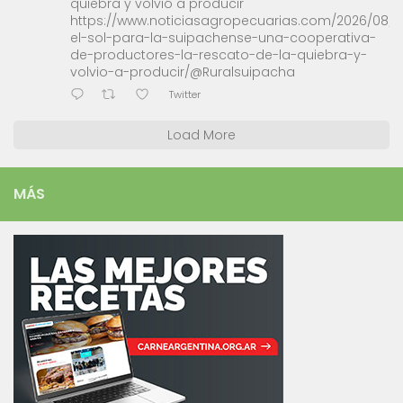
quiebra y volvió a producir
https://www.noticiasagropecuarias.com/2026/08/0
el-sol-para-la-suipachense-una-cooperativa-
de-productores-la-rescato-de-la-quiebra-y-
volvio-a-producir/@Ruralsuipacha
Twitter
Load More
MÁS