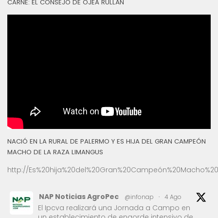
CARNE: EL CONSEJO DE OJEA RULLÁN
NACIÓ EN LA RURAL DE PALERMO Y ES HIJA DEL GRAN CAMPEÓN
MACHO DE LA RAZA LIMANGUS
http://Es%20hija%20del%20Gran%20Campeón%20Macho%20
NAP Noticias AgroPec
@infonap
·
4 Ago
El Ipcva realizará una Jornada a Campo en
un establecimiento de engorde intensivo de