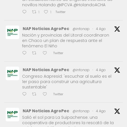
novillos Holando @IPCVA @HolandoACHA
Twitter
1
1
NAP Noticias AgroPec
@infonap
·
4 Ago
Nación y provincias del Litoral coordinaron
en Chaco un plan de respuesta ante el
fenómeno El Niño
Twitter
NAP Noticias AgroPec
@infonap
·
4 Ago
Congreso Aapresid: 'escuchar al suelo es el
1er paso para construir una agricultura
sustentable'
Twitter
NAP Noticias AgroPec
@infonap
·
4 Ago
Salió el sol para La Suipachense: una
cooperativa de productores la rescató de la