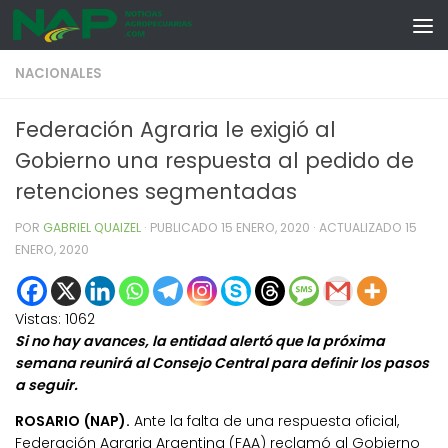
Skip to content
NACIONALES
Federación Agraria le exigió al
Gobierno una respuesta al pedido de
retenciones segmentadas
POR
GABRIEL QUAIZEL
· PUBLICADO
15 ENERO, 2020
· ACTUALIZADO
15
ENERO, 2020
Vistas:
1062
Si no hay avances, la entidad alertó que la próxima
semana reunirá al Consejo Central para definir los pasos
a seguir.
ROSARIO (NAP).
Ante la falta de una respuesta oficial,
Federación Agraria Argentina (FAA) reclamó al Gobierno