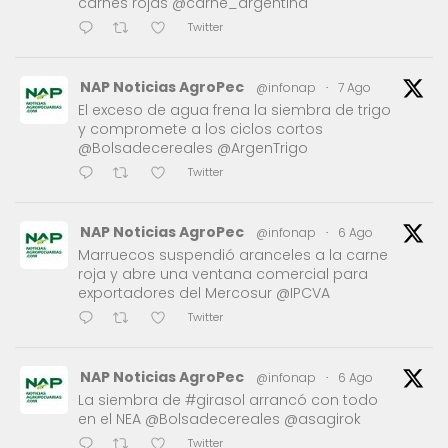
carnes rojas @carne_argentina
Twitter
NAP Noticias AgroPec
@infonap
·
7 Ago
El exceso de agua frena la siembra de trigo
y compromete a los ciclos cortos
@Bolsadecereales @ArgenTrigo
Twitter
NAP Noticias AgroPec
@infonap
·
6 Ago
Marruecos suspendió aranceles a la carne
roja y abre una ventana comercial para
exportadores del Mercosur @IPCVA
Twitter
NAP Noticias AgroPec
@infonap
·
6 Ago
La siembra de #girasol arrancó con todo
en el NEA @Bolsadecereales @asagirok
Twitter