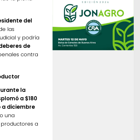
esidente del
e las
dicial y podría
 deberes de
 penales contra
oductor
durante la
esplomó a $180
o a diciembre
o una
 productores a