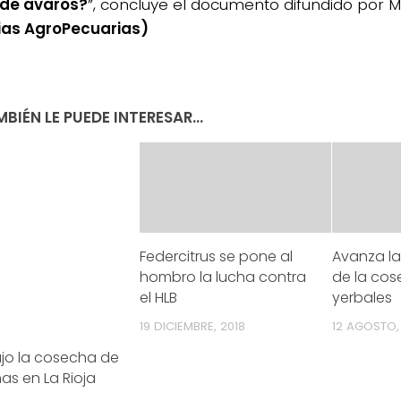
 de avaros?
”, concluye el documento difundido por 
ias AgroPecuarias)
BIÉN LE PUEDE INTERESAR...
Federcitrus se pone al
Avanza l
hombro la lucha contra
de la cos
el HLB
yerbales
19 DICIEMBRE, 2018
12 AGOSTO,
ajo la cosecha de
as en La Rioja