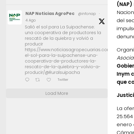
(NAP)
Nacion
NAP Noticias AgroPec
@infonap
·
del se
4 Ago
Salió el sol para La Suipachense:
impuls
una cooperativa de productores la
denunc
rescató de la quiebra y volvió a
producir
Organ
https://www.noticiasagropecuarias.com/2026/08/0
el-sol-para-la-suipachense-una-
Asocia
cooperativa-de-productores-la-
Gobier
rescato-de-la-quiebra-y-volvio-a-
producir/@Ruralsuipacha
Inym c
Twitter
que co
Load More
Justic
La ofe
25.564
enero 
Cámara