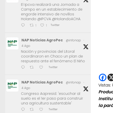
El Ipcva realizará una Jornada a
Campo en un establecimiento de
engorde intensivo de novillos
Holando @IPCVA @HolandoACHA
Twitter
1
1
NAP Noticias AgroPec
@infonap
·
4 Ago
Nación y provincias del Litoral
coordinaron en Chaco un plan de
respuesta ante el fenómeno El Niño
Twitter
NAP Noticias AgroPec
@infonap
·
Vistas:
4 Ago
Produc
Congreso Aapresid: 'escuchar al
Institu
suelo es el 1er paso para construir
una agricultura sustentable'
la pará
Twitter