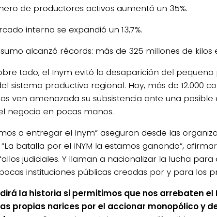
mero de productores activos aumentó un 35%.
rcado interno se expandió un 13,7%.
nsumo alcanzó récords: más de 325 millones de kilos 
obre todo, el Inym evitó la desaparición del pequeño 
del sistema productivo regional. Hoy, más de 12.000 co
ros ven amenazada su subsistencia ante una posible
del negocio en pocas manos.
mos a entregar el Inym” aseguran desde las organiza
. “La batalla por el INYM la estamos ganando”, afirm
fallos judiciales. Y llaman a nacionalizar la lucha par
 pocas instituciones públicas creadas por y para los p
dirá la historia si permitimos que nos arrebaten el
as propias narices por el accionar monopólico y de