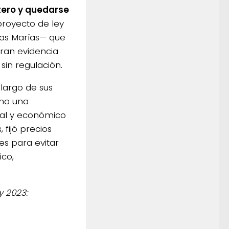
atero y quedarse
royecto de ley
Las Marías— que
eran evidencia
sin regulación.
largo de sus
omo una
ial y económico
 fijó precios
es para evitar
co,
y 2023: