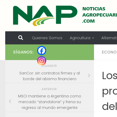
Skip to content
Quienes Somos
Agricultura
Alternat
SÍGANOS:
ECONO
SIGUIENTE
Lo
SanCor: sin contratos firmes y al
borde del abismo financiero
pr
ANTERIOR
MSCI mantiene a Argentina como
de
mercado “standalone” y frena su
regreso al mundo emergente