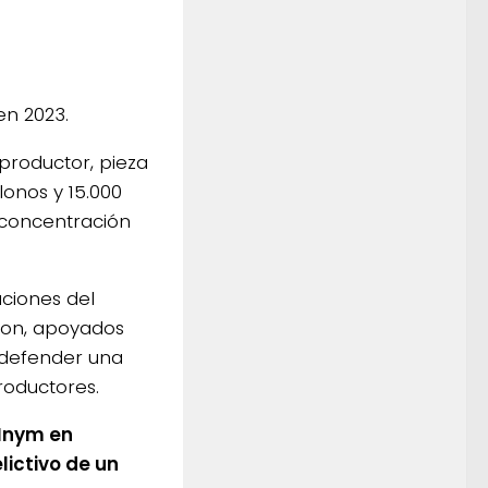
en 2023.
productor, pieza
lonos y 15.000
 concentración
ciones del
aron, apoyados
a defender una
roductores.
 Inym en
lictivo de un