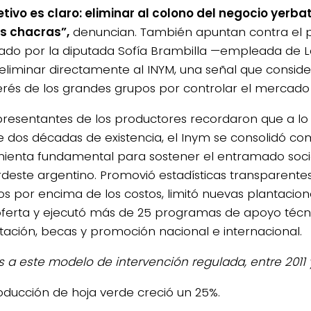
jetivo es claro: eliminar al colono del negocio yerb
s chacras”,
denuncian. También apuntan contra el p
ado por la diputada Sofía Brambilla —empleada de 
eliminar directamente al INYM, una señal que consid
terés de los grandes grupos por controlar el mercado 
presentantes de los productores recordaron que a lo 
 dos décadas de existencia, el Inym se consolidó c
ienta fundamental para sostener el entramado soc
rdeste argentino. Promovió estadísticas transparentes,
s por encima de los costos, limitó nuevas plantacion
ferta y ejecutó más de 25 programas de apoyo técni
tación, becas y promoción nacional e internacional.
s a este modelo de intervención regulada, entre 2011 
oducción de hoja verde creció un 25%.