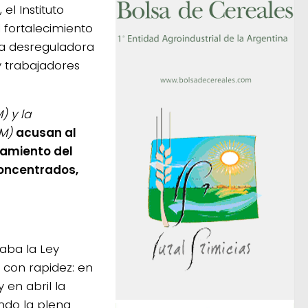
el Instituto
 fortalecimiento
da desreguladora
y trabajadores
) y la
M)
acusan al
lamiento del
concentrados,
caba la Ley
ó con rapidez: en
 en abril la
ndo la plena