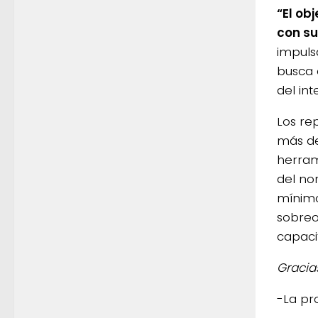
“El ob
con su
impuls
busca 
del in
Los re
más de
herram
del no
mínimo
sobreo
capaci
Gracia
-La pr