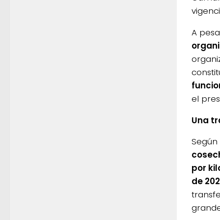
vigenci
A pesa
organi
organi
constit
funcio
el pres
Una tr
Según
cosech
por ki
de 202
transf
grandes