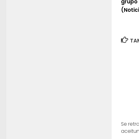
grupo
(Notic
TAM
Se retr
aceitun