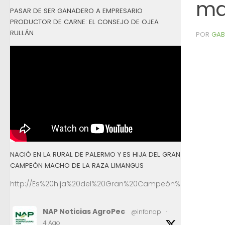
ma
PASAR DE SER GANADERO A EMPRESARIO
PRODUCTOR DE CARNE: EL CONSEJO DE OJEA
RULLÁN
POR
GAB
NACIÓ EN LA RURAL DE PALERMO Y ES HIJA DEL GRAN
CAMPEÓN MACHO DE LA RAZA LIMANGUS
http://Es%20hija%20del%20Gran%20Campeón%20Macho%2
NAP Noticias AgroPec
@infonap
·
4 Ago