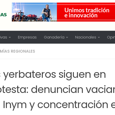
ivas
Empresas
Ganadería
Nacionales
Opi
MÍAS REGIONALES
s yerbateros siguen en
otesta: denuncian vaci
l Inym y concentración 