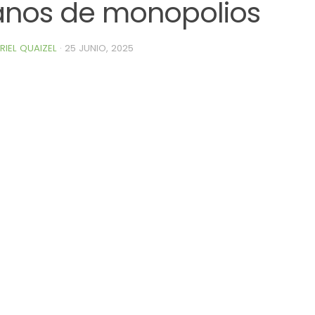
nos de monopolios
RIEL QUAIZEL
·
25 JUNIO, 2025
0de%20la%20Raza%20Limangus,