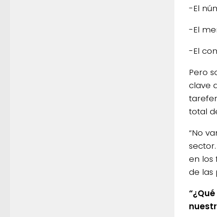
-El nú
-El me
-El co
Pero s
clave 
tarefe
total 
“No va
sector
en los 
de las
“¿Qué 
nuestr