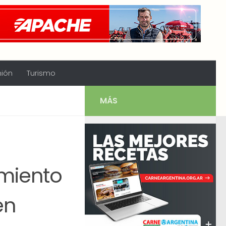
nión
Turismo
MÁS
amiento
en