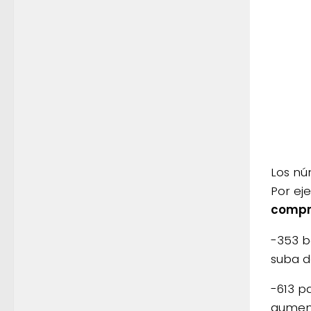
Los nú
Por ej
compr
-353 bo
suba d
-613 p
aument