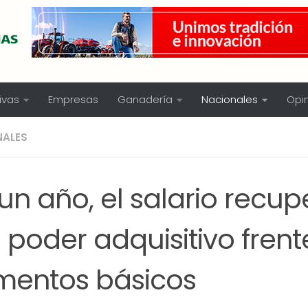
ivas
Empresas
Ganadería
Nacionales
Opi
NALES
un año, el salario recu
 poder adquisitivo frent
imentos básicos