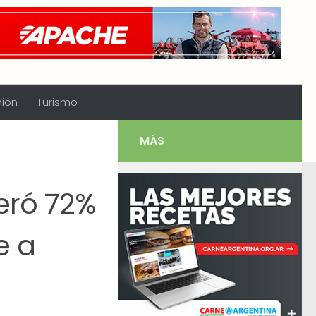
nión
Turismo
MÁS
peró 72%
e a