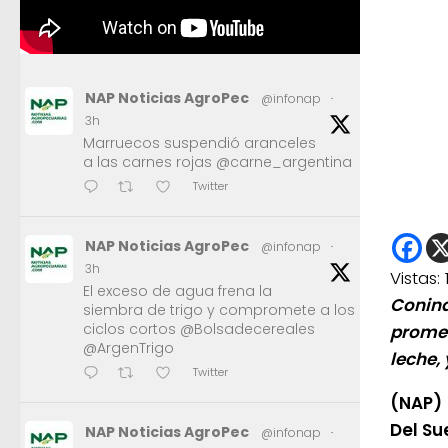
NAP Noticias AgroPec
@infonap
·
3h
Marruecos suspendió aranceles
a las carnes rojas @carne_argentina
Twitter
NAP Noticias AgroPec
@infonap
·
3h
Vistas:
El exceso de agua frena la
Conin
siembra de trigo y compromete a los
ciclos cortos @Bolsadecereales
promed
@ArgenTrigo
leche,
Twitter
(NAP)
Del Su
NAP Noticias AgroPec
@infonap
·