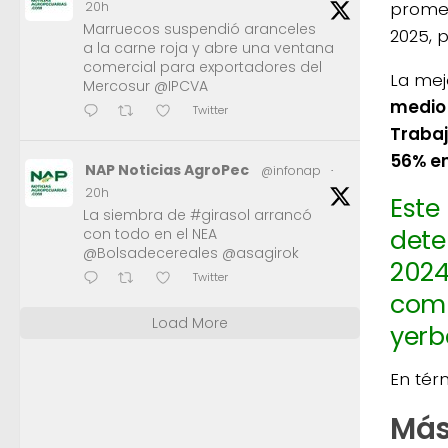
promed
20h
Marruecos suspendió aranceles
2025, 
a la carne roja y abre una ventana
comercial para exportadores del
La mej
Mercosur @IPCVA
medio 
Twitter
Trabaj
56% en
NAP Noticias AgroPec
@infonap
·
20h
Este
La siembra de #girasol arrancó
dete
con todo en el NEA
@Bolsadecereales @asagirok
2024
Twitter
comp
Load More
yerb
En tér
Más