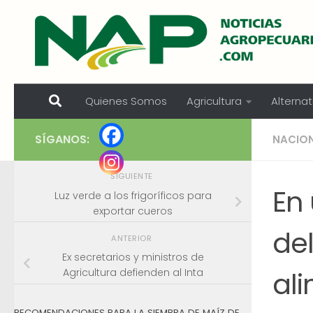
Skip to content
Quienes Somos
Agricultura
Alternat
SÍGANOS:
NACIO
SIGUIENTE
En 
Luz verde a los frigoríficos para
exportar cueros
del
ANTERIOR
Ex secretarios y ministros de
al
Agricultura defienden al Inta
RECOMENDACIONES PARA LA SIEMBRA DE MAÍZ DE