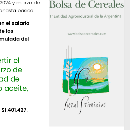
2024 y marzo de
anasta básica.
n el salario
e los
cumulada del
tir el
rzo de
dad de
 aceite,
 $1.401.427.