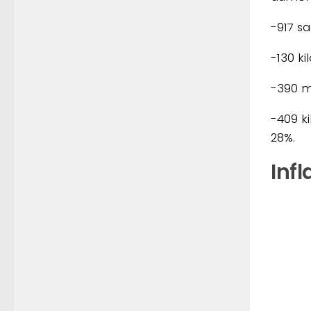
-917 sa
-130 ki
-390 m
-409 ki
28%.
Infl