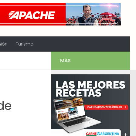
nión
Turismo
MÁS
de