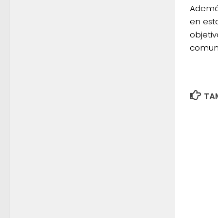
Además
en est
objetiv
comun
TAM