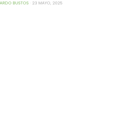
ARDO BUSTOS
·
23 MAYO, 2025
0de%20la%20Raza%20Limangus,