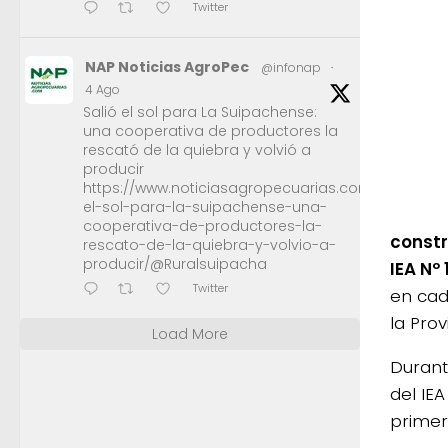
Twitter
NAP Noticias AgroPec
@infonap
·
4 Ago
Salió el sol para La Suipachense:
una cooperativa de productores la
rescató de la quiebra y volvió a
producir
https://www.noticiasagropecuarias.com/2026/08/0
el-sol-para-la-suipachense-una-
cooperativa-de-productores-la-
constr
rescato-de-la-quiebra-y-volvio-a-
producir/@Ruralsuipacha
IEA Nº 
Twitter
en cad
la Prov
Load More
Durant
del IEA
primer