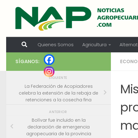
Skip to content
Quienes Somos
Agricultura
Alternat
SÍGANOS:
ECONO
SIGUIENTE
Mis
La Federación de Acopiadores
celebra la extensión de la rebaja de
retenciones a la cosecha fina
pr
ANTERIOR
ma
Bolívar fue incluido en la
declaración de emergencia
agropecuaria de la provincia