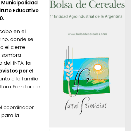
a Municipalidad
stituto Educativo
0.
a cabo en el
irino, donde se
o el cierre
a sombra
 del INTA,
la
vistos por el
unto a la familia
ltura Familiar de
el coordinador
 para la