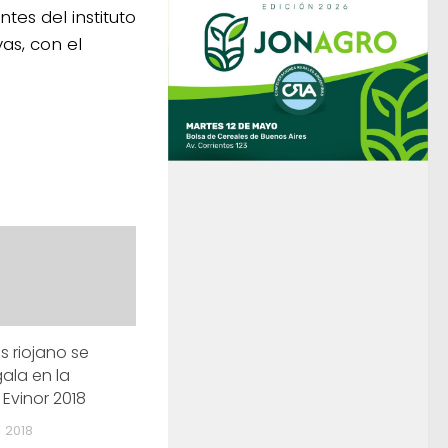
es del instituto
as, con el
es riojano se
gala en la
Evinor 2018
, 2018