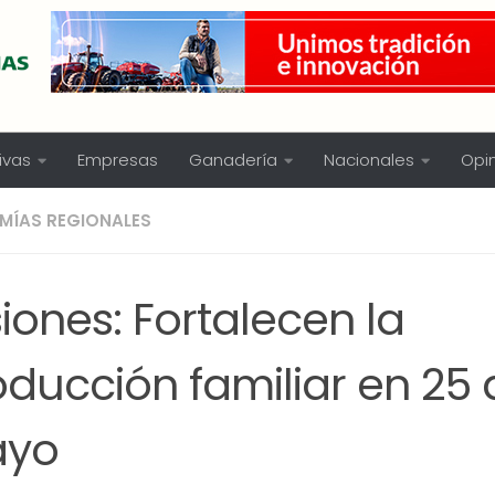
ivas
Empresas
Ganadería
Nacionales
Opi
MÍAS REGIONALES
iones: Fortalecen la
oducción familiar en 25 
yo