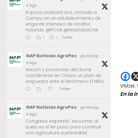
4 Ago
El Ipcva realizará una Jornada a
Campo en un establecimiento de
engorde intensivo de novillos
Holando @IPCVA @HolandoACHA
Twitter
1
1
NAP Noticias AgroPec
@infonap
·
4 Ago
Nación y provincias del Litoral
coordinaron en Chaco un plan de
respuesta ante el fenómeno El Niño
Vistas:
Twitter
En la 
NAP Noticias AgroPec
@infonap
·
4 Ago
Congreso Aapresid: 'escuchar al
suelo es el 1er paso para construir
una agricultura sustentable'