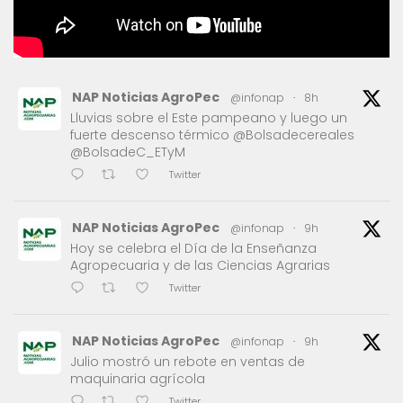
NAP Noticias AgroPec
@infonap
·
8h
Lluvias sobre el Este pampeano y luego un
fuerte descenso térmico @Bolsadecereales
@BolsadeC_ETyM
Twitter
NAP Noticias AgroPec
@infonap
·
9h
Hoy se celebra el Día de la Enseñanza
Agropecuaria y de las Ciencias Agrarias
Twitter
NAP Noticias AgroPec
@infonap
·
9h
Julio mostró un rebote en ventas de
maquinaria agrícola
Twitter