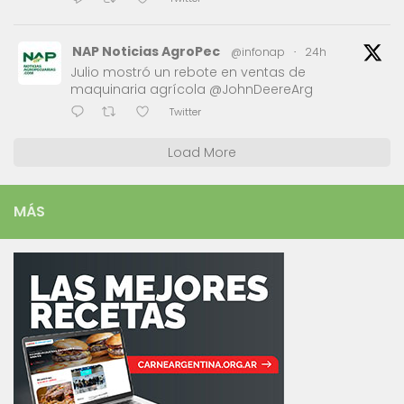
NAP Noticias AgroPec
@infonap
·
24h
Julio mostró un rebote en ventas de
maquinaria agrícola @JohnDeereArg
Twitter
Load More
MÁS