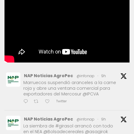
NAP Noticias AgroPec
@infonap
·
9h
Marruecos suspendió aranceles a la carne
roja y abre una ventana comercial para
exportadores del Mercosur @IPCVA
Twitter
NAP Noticias AgroPec
@infonap
·
9h
La siembra de #girasol arrancó con todo
en el NEA @Bolsadecereales @asagirok