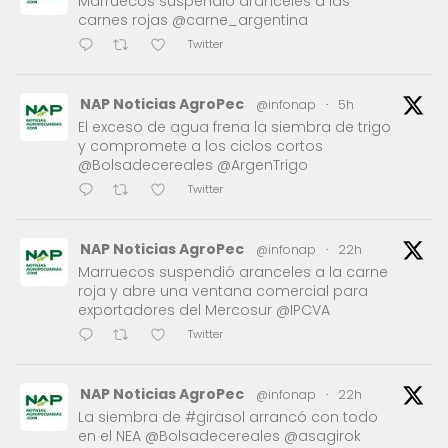
Marruecos suspendió aranceles a las
carnes rojas @carne_argentina
Twitter
NAP Noticias AgroPec
@infonap
·
5h
El exceso de agua frena la siembra de trigo
y compromete a los ciclos cortos
@Bolsadecereales @ArgenTrigo
Twitter
NAP Noticias AgroPec
@infonap
·
22h
Marruecos suspendió aranceles a la carne
roja y abre una ventana comercial para
exportadores del Mercosur @IPCVA
Twitter
NAP Noticias AgroPec
@infonap
·
22h
La siembra de #girasol arrancó con todo
en el NEA @Bolsadecereales @asagirok