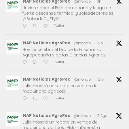
NAP Noticias AgroPec
@infonap
·
11h
Lluvias sobre el Este pampeano y luego un
fuerte descenso térmico @Bolsadecereales
@BolsadeC_ETyM
Twitter
NAP Noticias AgroPec
@infonap
·
12h
Hoy se celebra el Día de la Enseñanza
Agropecuaria y de las Ciencias Agrarias
Twitter
NAP Noticias AgroPec
@infonap
·
12h
Julio mostró un rebote en ventas de
maquinaria agrícola
Twitter
NAP Noticias AgroPec
@infonap
·
5 Ago
Julio mostró un rebote en ventas de
maquinaria agrícola @JohnDeereArg