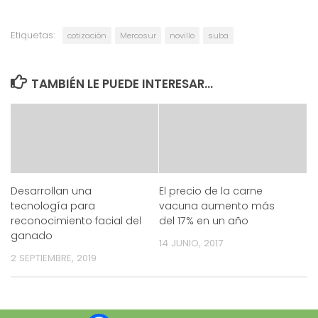
Etiquetas:
cotización
Mercosur
novillo
suba
TAMBIÉN LE PUEDE INTERESAR...
Desarrollan una
El precio de la carne
tecnología para
vacuna aumento más
reconocimiento facial del
del 17% en un año
ganado
14 JUNIO, 2017
2 SEPTIEMBRE, 2019