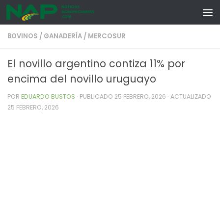
Skip to content
BOVINOS
/
GANADERÍA
/
MERCOSUR
El novillo argentino contiza 11% por
encima del novillo uruguayo
POR
EDUARDO BUSTOS
· PUBLICADO
25 FEBRERO, 2026
· ACTUALIZADO
25 FEBRERO, 2026