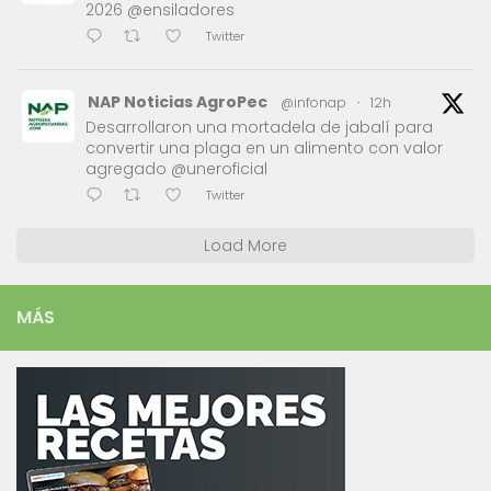
2026 @ensiladores
Twitter
NAP Noticias AgroPec
@infonap
·
12h
Desarrollaron una mortadela de jabalí para
convertir una plaga en un alimento con valor
agregado @uneroficial
Twitter
Load More
MÁS