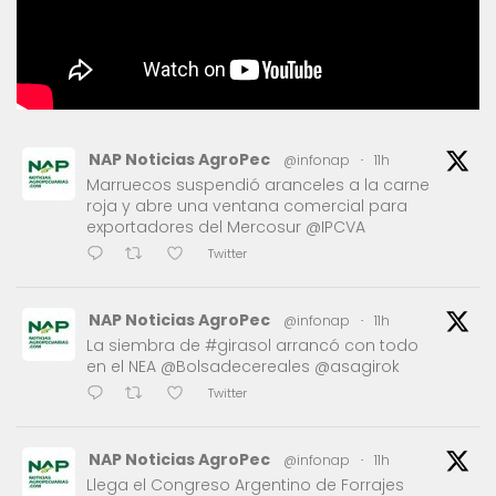
NAP Noticias AgroPec
@infonap
·
11h
Marruecos suspendió aranceles a la carne
roja y abre una ventana comercial para
exportadores del Mercosur @IPCVA
Twitter
NAP Noticias AgroPec
@infonap
·
11h
La siembra de #girasol arrancó con todo
en el NEA @Bolsadecereales @asagirok
Twitter
NAP Noticias AgroPec
@infonap
·
11h
Llega el Congreso Argentino de Forrajes