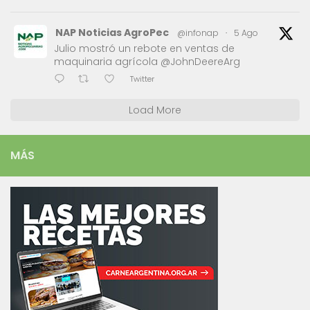
NAP Noticias AgroPec
@infonap
·
5 Ago
Julio mostró un rebote en ventas de
maquinaria agrícola @JohnDeereArg
Twitter
Load More
MÁS