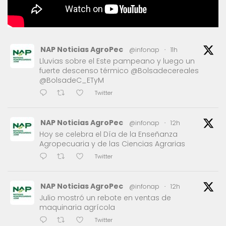
NAP Noticias AgroPec
@infonap
·
11h
Lluvias sobre el Este pampeano y luego un
fuerte descenso térmico @Bolsadecereales
@BolsadeC_ETyM
Twitter
NAP Noticias AgroPec
@infonap
·
12h
Hoy se celebra el Día de la Enseñanza
Agropecuaria y de las Ciencias Agrarias
Twitter
NAP Noticias AgroPec
@infonap
·
12h
Julio mostró un rebote en ventas de
maquinaria agrícola
Twitter