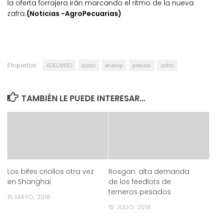
la oferta forrajera irán marcando el ritmo de la nueva
zafra.
(Noticias -AgroPecuarias)
Etiquetas:
ADELANTO
alzas
enerop
precios
zafra
TAMBIÉN LE PUEDE INTERESAR...
Los bifes criollos otra vez
Rosgan: alta demanda
en Shanghai
de los feedlots de
terneros pesados
15 MAYO, 2018
15 JULIO, 2019