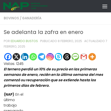
Skip to content
BOVINOS
/
GANADERÍA
Se adelanta la zafra en enero
POR
EDUARDO BUSTOS
· PUBLICADO
8 FEBRERO, 2025
· ACTUALIZADO
7
FEBRERO, 2025
Vistas:
1245
El ternero perdió un 10% de su precio en las primeras
semanas de enero, recién en la última semana del mes
comenzó su recuperación que se extiende hasta los
primeros días de febrero.
(NAP)
En el
último
trabajo
preparado