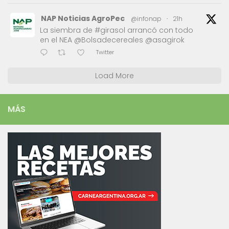
NAP Noticias AgroPec
@infonap
·
21h
La siembra de #girasol arrancó con todo
en el NEA @Bolsadecereales @asagirok
Twitter
Load More
MÁS