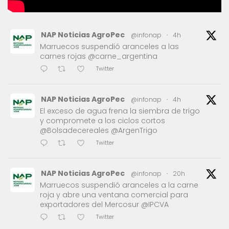
NAP Noticias AgroPec
@infonap
·
4h
Marruecos suspendió aranceles a las
carnes rojas @carne_argentina
Twitter
NAP Noticias AgroPec
@infonap
·
4h
El exceso de agua frena la siembra de trigo
y compromete a los ciclos cortos
@Bolsadecereales @ArgenTrigo
Twitter
NAP Noticias AgroPec
@infonap
·
20h
Marruecos suspendió aranceles a la carne
roja y abre una ventana comercial para
exportadores del Mercosur @IPCVA
Twitter