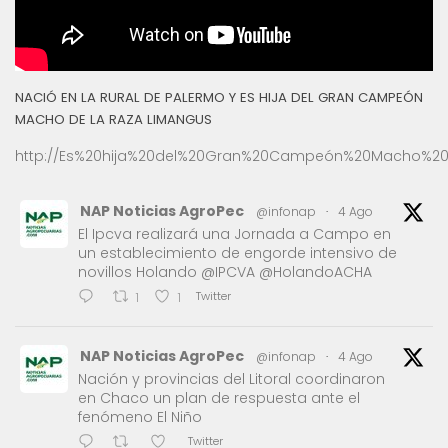
NACIÓ EN LA RURAL DE PALERMO Y ES HIJA DEL GRAN CAMPEÓN
MACHO DE LA RAZA LIMANGUS
http://Es%20hija%20del%20Gran%20Campeón%20Macho%20
NAP Noticias AgroPec
@infonap
·
4 Ago
El Ipcva realizará una Jornada a Campo en
un establecimiento de engorde intensivo de
novillos Holando @IPCVA @HolandoACHA
Twitter
1
1
NAP Noticias AgroPec
@infonap
·
4 Ago
Nación y provincias del Litoral coordinaron
en Chaco un plan de respuesta ante el
fenómeno El Niño
Twitter