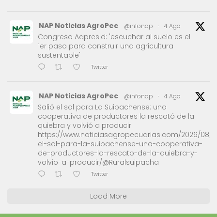
NAP Noticias AgroPec
@infonap
·
4 Ago
Congreso Aapresid: 'escuchar al suelo es el
1er paso para construir una agricultura
sustentable'
Twitter
NAP Noticias AgroPec
@infonap
·
4 Ago
Salió el sol para La Suipachense: una
cooperativa de productores la rescató de la
quiebra y volvió a producir
https://www.noticiasagropecuarias.com/2026/08/0
el-sol-para-la-suipachense-una-cooperativa-
de-productores-la-rescato-de-la-quiebra-y-
volvio-a-producir/@Ruralsuipacha
Twitter
Load More