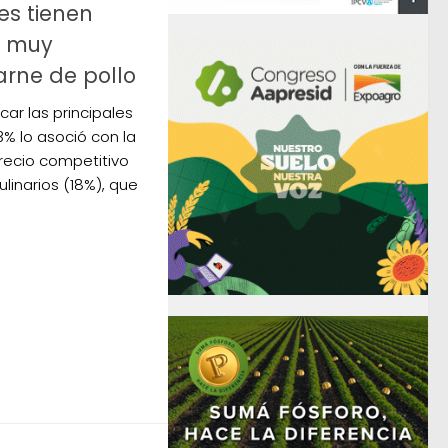
es tienen
n muy
arne de pollo
car las principales
53% lo asoció con la
precio competitivo
linarios (18%), que