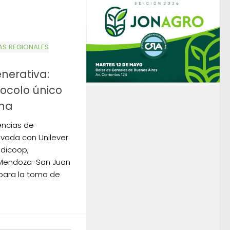
S REGIONALES
enerativa:
ocolo único
ina
encias de
rivada con Unilever
dicoop,
A Mendoza-San Juan
para la toma de