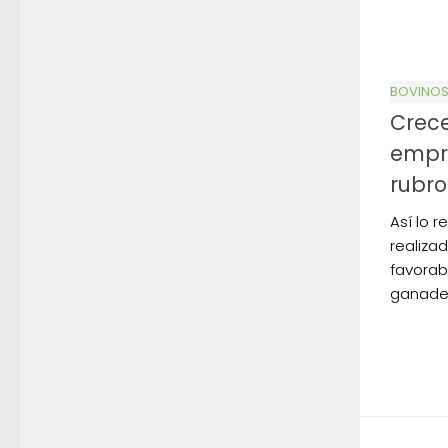
BOVINO
Crece
empre
rubro
Así lo 
realiza
favorab
ganade