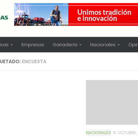
ivas
Empresas
Ganadería
Nacionales
Opi
QUETADO:
ENCUESTA
NACIONALES
10 OCTUBRE,