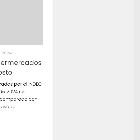
, 2024
upermercados
osto
cados por el INDEC
 de 2024 se
n comparado con
 pasado.