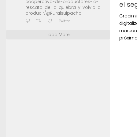
cooperativa-de-productores-la-
el s
rescato-de-la-quiebra-y-volvio-a-
producir/@Ruralsuipacha
Crecimi
Twitter
digitali
marcan 
Load More
próximo