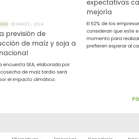
expectativas c
mejoría
El 52% de los empresa
RIGO
28 MARZO, 2024
consideran que este e
a previsión de
momento para realizar
cción de maíz y soja a
prefieren esperar al c
 nacional
a encuesta SEA, elaborada por
 cosecha de maíz tardío será
or el impacto climático.
Pá