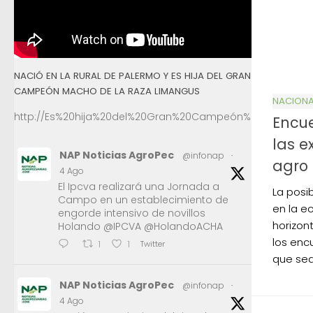
NACIÓ EN LA RURAL DE PALERMO Y ES HIJA DEL GRAN
CAMPEÓN MACHO DE LA RAZA LIMANGUS
NACIONA
http://Es%20hija%20del%20Gran%20Campeón%20Macho%2
Encue
las e
NAP Noticias AgroPec
@infonap
·
agro
4 Ago
El Ipcva realizará una Jornada a
La posi
Campo en un establecimiento de
en la e
engorde intensivo de novillos
horizon
Holando @IPCVA @HolandoACHA
los enc
Twitter
1
1
que sea
NAP Noticias AgroPec
@infonap
·
4 Ago