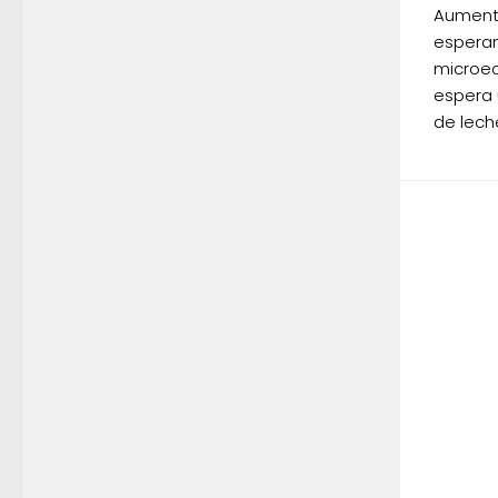
Aumentó
esperan
microe
espera 
de lech