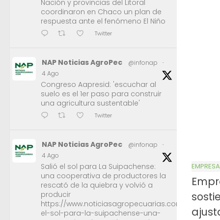
Nación y provincias del Litoral
coordinaron en Chaco un plan de
respuesta ante el fenómeno El Niño
Twitter
NAP Noticias AgroPec
@infonap
·
4 Ago
Congreso Aapresid: 'escuchar al
suelo es el 1er paso para construir
una agricultura sustentable'
Twitter
NAP Noticias AgroPec
@infonap
·
4 Ago
EMPRESA
Salió el sol para La Suipachense:
una cooperativa de productores la
Empr
rescató de la quiebra y volvió a
sosti
producir
https://www.noticiasagropecuarias.com/2026/08/0
ajust
el-sol-para-la-suipachense-una-