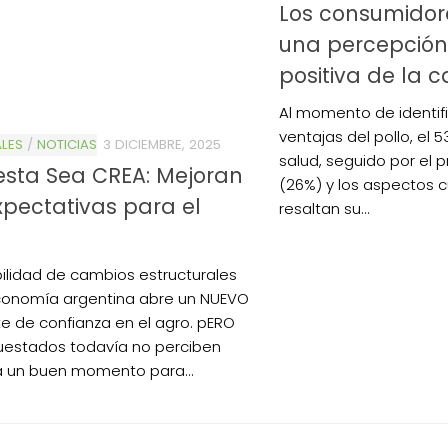
Los consumidor
una percepció
positiva de la c
Al momento de identifi
ventajas del pollo, el 
LES
/
NOTICIAS
3 DICIEMBRE, 2025
salud, seguido por el 
0de%20la%20Raza%20Limangus,
sta Sea CREA: Mejoran
(26%) y los aspectos cu
xpectativas para el
resaltan su...
bilidad de cambios estructurales
conomía argentina abre un NUEVO
te de confianza en el agro. pERO
uestados todavía no perciben
 un buen momento para...