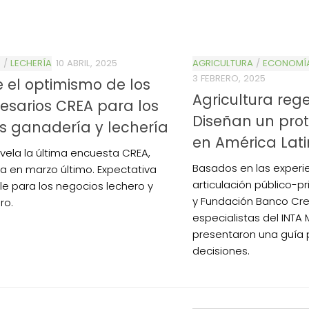
S
/
LECHERÍA
10 ABRIL, 2025
AGRICULTURA
/
ECONOMÍA
3 FEBRERO, 2025
 el optimismo de los
Agricultura reg
sarios CREA para los
Diseñan un prot
s ganadería y lechería
en América Lat
revela la última encuesta CREA,
Basados en las experi
da en marzo último. Expectativa
articulación público-p
le para los negocios lechero y
y Fundación Banco Cre
ro.
especialistas del INT
presentaron una guía 
decisiones.