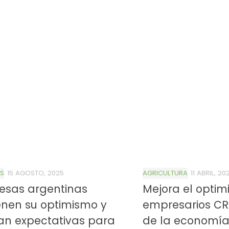
S
15 AGOSTO, 2025
AGRICULTURA
11 ABRIL, 20
esas argentinas
Mejora el optim
enen su optimismo y
empresarios CR
4/salio-
an expectativas para
de la economí