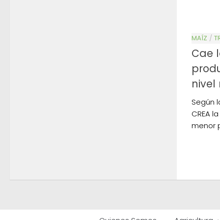
MAÍZ
/
T
Cae l
produ
nivel
Según l
CREA la
menor p