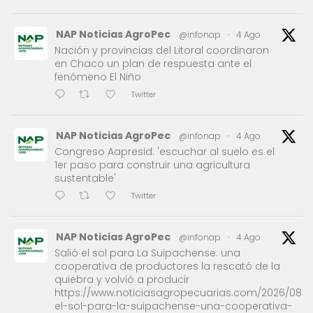
NAP Noticias AgroPec
@infonap
·
4 Ago
Nación y provincias del Litoral coordinaron
en Chaco un plan de respuesta ante el
fenómeno El Niño
Twitter
NAP Noticias AgroPec
@infonap
·
4 Ago
Congreso Aapresid: 'escuchar al suelo es el
1er paso para construir una agricultura
sustentable'
Twitter
NAP Noticias AgroPec
@infonap
·
4 Ago
Salió el sol para La Suipachense: una
cooperativa de productores la rescató de la
quiebra y volvió a producir
https://www.noticiasagropecuarias.com/2026/08/0
el-sol-para-la-suipachense-una-cooperativa-