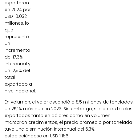
exportaron
en 2024 por
USD 10.032
millones, lo
que
representó
un
incremento
del 17,3%
interanual y
un 12,5% del
total
exportado a
nivel nacional.
En volumen, el valor ascendió a 8,5 millones de toneladas,
un 25,1% más que en 2023. Sin embargo, si bien los totales
exportados tanto en dólares como en volumen
marcaron crecimientos, el precio promedio por tonelada
tuvo una disminución interanual del 6,3%,
estableciéndose en USD 1.186.