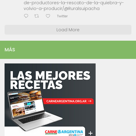
de-productores-la-rescato-de-la-quiebra-y-
volvio-a-producir/@Ruralsuipacha
Twitter
Load More
MÁS