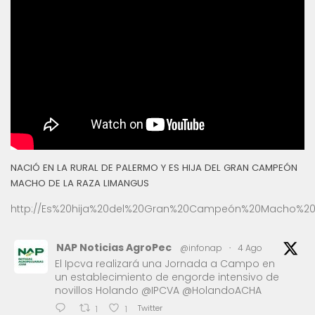
NACIÓ EN LA RURAL DE PALERMO Y ES HIJA DEL GRAN CAMPEÓN
MACHO DE LA RAZA LIMANGUS
http://Es%20hija%20del%20Gran%20Campeón%20Macho%20
NAP Noticias AgroPec
@infonap
·
4 Ago
El Ipcva realizará una Jornada a Campo en
un establecimiento de engorde intensivo de
novillos Holando @IPCVA @HolandoACHA
Twitter
1
1