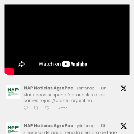
NAP Noticias AgroPec
@infonap
·
13h
Marruecos suspendió aranceles a las
carnes rojas @carne_argentina
Twitter
NAP Noticias AgroPec
@infonap
·
13h
El exceso de agua frena la siembra de trigo