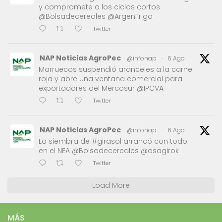
y compromete a los ciclos cortos
@Bolsadecereales @ArgenTrigo
Twitter
NAP Noticias AgroPec
@infonap
·
6 Ago
Marruecos suspendió aranceles a la carne
roja y abre una ventana comercial para
exportadores del Mercosur @IPCVA
Twitter
NAP Noticias AgroPec
@infonap
·
6 Ago
La siembra de #girasol arrancó con todo
en el NEA @Bolsadecereales @asagirok
Twitter
Load More
MÁS