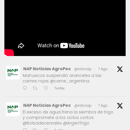
NAP Noticias AgroPec
@infonap
·
7 Ago
Marruecos suspendió aranceles a las
carnes rojas @carne_argentina
Twitter
NAP Noticias AgroPec
@infonap
·
7 Ago
El exceso de agua frena la siembra de trigo
y compromete a los ciclos cortos
@Bolsadecereales @ArgenTrigo