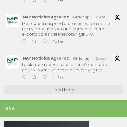
Twitter
NAP Noticias AgroPec
@infonap
·
6 Ago
Marruecos suspendió aranceles a la carne
roja y abre una ventana comercial para
exportadores del Mercosur @IPCVA
Twitter
NAP Noticias AgroPec
@infonap
·
6 Ago
La siembra de #girasol arrancó con todo
en el NEA @Bolsadecereales @asagirok
Twitter
Load More
MÁS