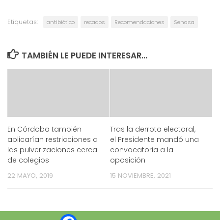
Etiquetas:
antibiótico
recados
Recomendaciones
Senasa
TAMBIÉN LE PUEDE INTERESAR...
En Córdoba también
Tras la derrota electoral,
aplicarían restricciones a
el Presidente mandó una
las pulverizaciones cerca
convocatoria a la
de colegios
oposición
22 MAYO, 2019
15 NOVIEMBRE, 2021