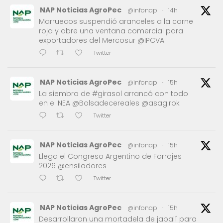
NAP Noticias AgroPec
@infonap
·
14h
Marruecos suspendió aranceles a la carne
roja y abre una ventana comercial para
exportadores del Mercosur @IPCVA
Twitter
NAP Noticias AgroPec
@infonap
·
15h
La siembra de #girasol arrancó con todo
en el NEA @Bolsadecereales @asagirok
Twitter
NAP Noticias AgroPec
@infonap
·
15h
Llega el Congreso Argentino de Forrajes
2026 @ensiladores
Twitter
NAP Noticias AgroPec
@infonap
·
15h
Desarrollaron una mortadela de jabalí para