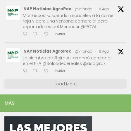
NAP Noticias AgroPec
@infonap
·
6 Ago
Marruecos suspendió aranceles a la carne
roja y abre una ventana comercial para
exportadores del Mercosur @IPCVA
Twitter
NAP Noticias AgroPec
@infonap
·
6 Ago
La siembra de #girasol arrancó con todo
en el NEA @Bolsadecereales @asagirok
Twitter
Load More
MÁS