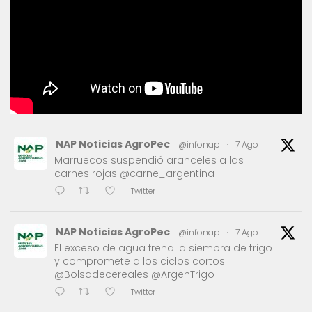
NAP Noticias AgroPec
@infonap
·
7 Ago
Marruecos suspendió aranceles a las
carnes rojas @carne_argentina
Twitter
NAP Noticias AgroPec
@infonap
·
7 Ago
El exceso de agua frena la siembra de trigo
y compromete a los ciclos cortos
@Bolsadecereales @ArgenTrigo
Twitter