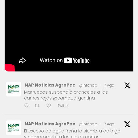
NAP Noticias AgroPec
@infonap
·
7 Ago
Marruecos suspendió aranceles a las
carnes rojas @carne_argentina
Twitter
NAP Noticias AgroPec
@infonap
·
7 Ago
El exceso de agua frena la siembra de trigo
y compromete a los ciclos cortos