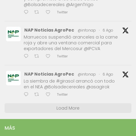
@Bolsadecereales @ArgenTrigo
Twitter
NAP Noticias AgroPec
@infonap
·
6 Ago
Marruecos suspendió aranceles a la carne
roja y abre una ventana comercial para
exportadores del Mercosur @IPCVA
Twitter
NAP Noticias AgroPec
@infonap
·
6 Ago
La siembra de #girasol arrancó con todo
en el NEA @Bolsadecereales @asagirok
Twitter
Load More
MÁS