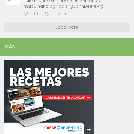
Julio mostró un rebote en ventas de
maquinaria agrícola @JohnDeereArg
Twitter
Load More
MÁS