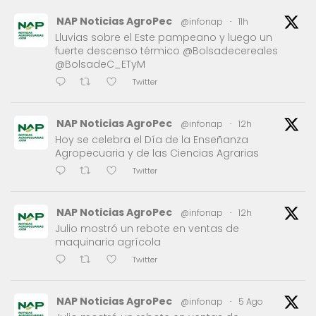
NAP Noticias AgroPec
@infonap
·
11h
Lluvias sobre el Este pampeano y luego un
fuerte descenso térmico @Bolsadecereales
@BolsadeC_ETyM
Twitter
NAP Noticias AgroPec
@infonap
·
12h
Hoy se celebra el Día de la Enseñanza
Agropecuaria y de las Ciencias Agrarias
Twitter
NAP Noticias AgroPec
@infonap
·
12h
Julio mostró un rebote en ventas de
maquinaria agrícola
Twitter
NAP Noticias AgroPec
@infonap
·
5 Ago