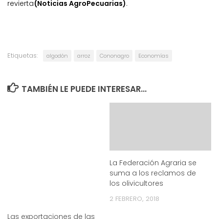
revierta
(Noticias AgroPecuarias)
.
Etiquetas:
algodón
arroz
Cononagro
Economías
TAMBIÉN LE PUEDE INTERESAR...
La Federación Agraria se
suma a los reclamos de
los olivicultores
2 FEBRERO, 2018
Las exportaciones de las