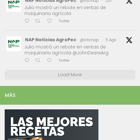
NAP Noticias AgroPec
@infonap
·
12h
Julio mostró un rebote en ventas de
maquinaria agrícola
Twitter
NAP Noticias AgroPec
@infonap
·
5 Ago
Julio mostró un rebote en ventas de
maquinaria agrícola @JohnDeereArg
Twitter
Load More
MÁS