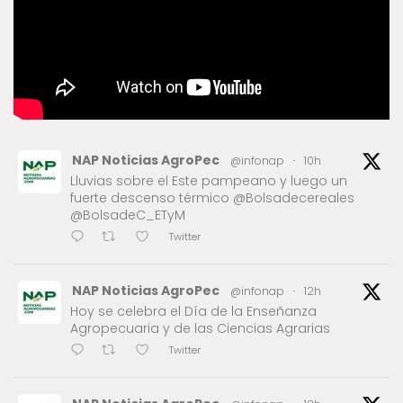
NAP Noticias AgroPec
@infonap
·
10h
Lluvias sobre el Este pampeano y luego un
fuerte descenso térmico @Bolsadecereales
@BolsadeC_ETyM
Twitter
NAP Noticias AgroPec
@infonap
·
12h
Hoy se celebra el Día de la Enseñanza
Agropecuaria y de las Ciencias Agrarias
Twitter