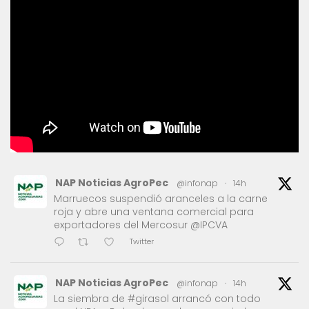
NAP Noticias AgroPec
@infonap
·
14h
Marruecos suspendió aranceles a la carne
roja y abre una ventana comercial para
exportadores del Mercosur @IPCVA
Twitter
NAP Noticias AgroPec
@infonap
·
14h
La siembra de #girasol arrancó con todo