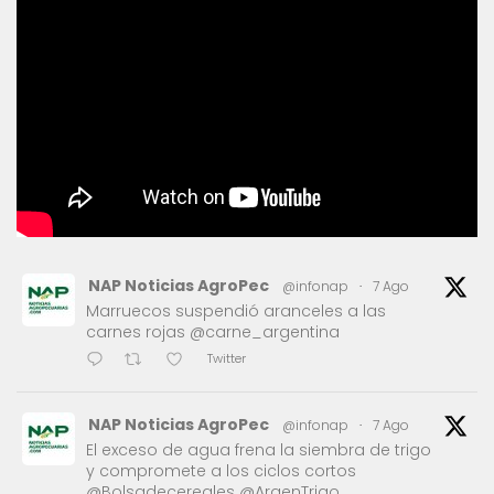
NAP Noticias AgroPec
@infonap
·
7 Ago
Marruecos suspendió aranceles a las
carnes rojas @carne_argentina
Twitter
NAP Noticias AgroPec
@infonap
·
7 Ago
El exceso de agua frena la siembra de trigo
y compromete a los ciclos cortos
@Bolsadecereales @ArgenTrigo