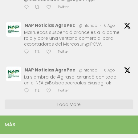
Twitter
NAP Noticias AgroPec
@infonap
·
6 Ago
Marruecos suspendió aranceles a la carne
roja y abre una ventana comercial para
exportadores del Mercosur @IPCVA
Twitter
NAP Noticias AgroPec
@infonap
·
6 Ago
La siembra de #girasol arrancó con todo
en el NEA @Bolsadecereales @asagirok
Twitter
Load More
MÁS