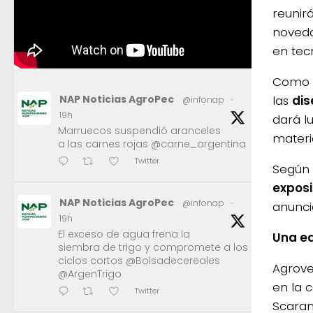
reunir
noveda
en tec
Como e
las
dis
NAP Noticias AgroPec
@infonap
·
19h
dará l
Marruecos suspendió aranceles
materi
a las carnes rojas @carne_argentina
Twitter
Según 
exposi
NAP Noticias AgroPec
@infonap
·
anunci
19h
El exceso de agua frena la
Una ed
siembra de trigo y compromete a los
ciclos cortos @Bolsadecereales
Agrove
@ArgenTrigo
en la 
Twitter
Scaram