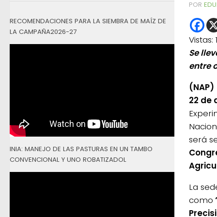
POR
EDU
RECOMENDACIONES PARA LA SIEMBRA DE MAÍZ DE
LA CAMPAÑA2026-27
Vistas:
Se lle
entre 
(NAP)
22 de 
Experi
Nacion
será s
INIA: MANEJO DE LAS PASTURAS EN UN TAMBO
Congre
CONVENCIONAL Y UNO ROBATIZADOL
Agricu
La sed
como
Precisi