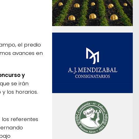
campo, el predio
timos avances en
oncurso y
 que se irán
y los horarios.
 los referentes
 Fernando
bajo