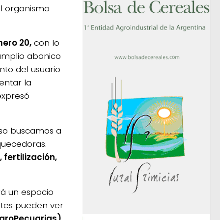
l organismo
mero 20,
con lo
 amplio abanico
nto del usuario
entar la
 expresó
 eso buscamos a
quecedoras.
fertilización,
á un espacio
entes pueden ver
AgroPecuarias)