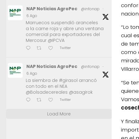
confor
NAP Noticias AgroPec
@infonap
·
nacion
6 Ago
Marruecos suspendió aranceles
“Lo t
a la carne roja y abre una ventana
comercial para exportadores del
cual e
Mercosur @IPCVA
de tem
Twitter
como d
mirad
NAP Noticias AgroPec
@infonap
·
Villarro
6 Ago
La siembra de #girasol arrancó
“Se te
con todo en el NEA
quiene
@Bolsadecereales @asagirok
Vamos 
Twitter
cosech
Load More
Y fina
impor
en el 