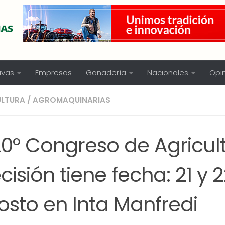
ivas
Empresas
Ganadería
Nacionales
Opi
ULTURA
/
AGROMAQUINARIAS
20° Congreso de Agricul
cisión tiene fecha: 21 y 
osto en Inta Manfredi