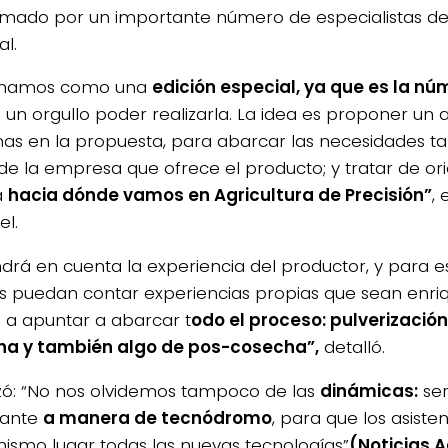
mado por un importante número de especialistas de
al.
omamos como una
edición especial, ya que es la nú
s un orgullo poder realizarla. La idea es proponer un
as en la propuesta, para abarcar las necesidades ta
e la empresa que ofrece el producto; y tratar de ori
a
hacia dónde vamos en Agricultura de Precisión”
,
el.
ndrá en cuenta la experiencia del productor, y para
s puedan contar experiencias propias que sean enri
a apuntar a abarcar t
odo el proceso: pulverización, 
a y también algo de pos-cosecha”,
detalló.
lizó: “No nos olvidemos tampoco de las
dinámicas:
ser
tante
a manera de tecnódromo
, para que los asist
mismo lugar todas las nuevas tecnologías”
(Noticias 