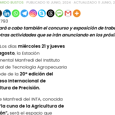
ARDO BUSTOS
· PUBLICADO
10 JUNIO, 2024
· ACTUALIZADO
11 JUNIO, 
1793
vará a cabo también el concurso y exposición de traba
otras actividades que se irán anunciando en los próx
Los días
miércoles 21 y jueves
agosto
, la Estación
mental Manfredi del Instituto
al de Tecnología Agropecuaria
ede de la
20° edición del
so Internacional de
ltura de Precisión.
e Manfredi del INTA, conocida
“la cuna de la Agricultura de
ón”,
será el espacio que