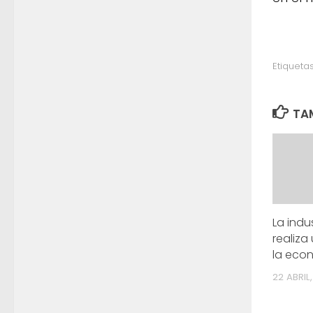
Etiquetas
TAM
La indu
realiza
la eco
22 ABRIL,