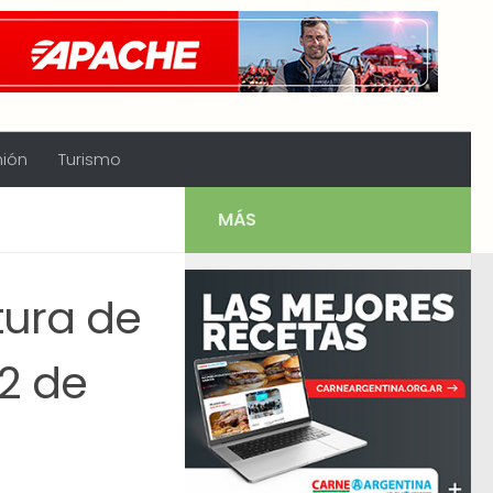
nión
Turismo
MÁS
tura de
22 de