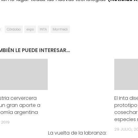
:
Córdoba
expo
INTA
Manfredi
BIÉN LE PUEDE INTERESAR...
stria cervercera
El Inta di
 un gran aporte a
prototipo
nomía argentina
cosechar 
especies 
 2019
29 JULIO, 2
La vuelta de la labranza: