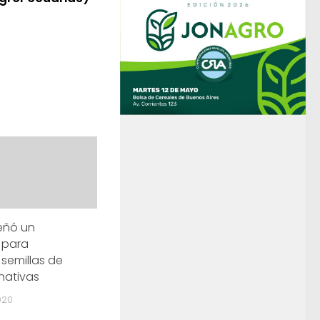
señó un
 para
semillas de
nativas
020