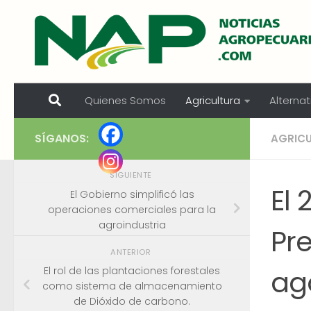
Skip to content
Quienes Somos
Agricultura
Alternat
SÍGANOS:
AGRIC
SIGUIENTE
El 
El Gobierno simplificó las
operaciones comerciales para la
agroindustria
Pre
ANTERIOR
ag
El rol de las plantaciones forestales
como sistema de almacenamiento
de Dióxido de carbono.