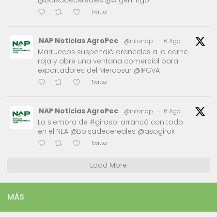
Twitter
NAP Noticias AgroPec
@infonap
·
6 Ago
Marruecos suspendió aranceles a la carne
roja y abre una ventana comercial para
exportadores del Mercosur @IPCVA
Twitter
NAP Noticias AgroPec
@infonap
·
6 Ago
La siembra de #girasol arrancó con todo
en el NEA @Bolsadecereales @asagirok
Twitter
Load More
MÁS