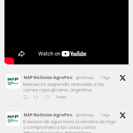
NAP Noticias AgroPec
@infonap
·
7 Ago
Marruecos suspendió aranceles a las
carnes rojas @carne_argentina
Twitter
NAP Noticias AgroPec
@infonap
·
7 Ago
El exceso de agua frena la siembra de trigo
y compromete a los ciclos cortos
@Bolsadecereales @ArgenTrigo