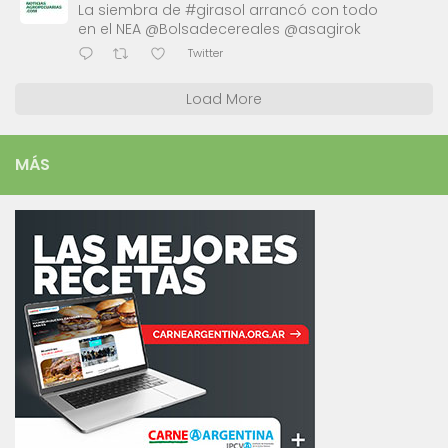
La siembra de #girasol arrancó con todo
en el NEA @Bolsadecereales @asagirok
Twitter
Load More
MÁS