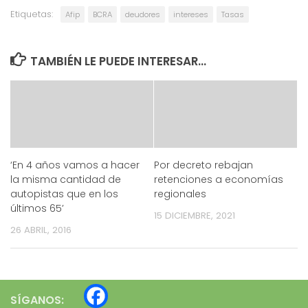
Etiquetas:
Afip
BCRA
deudores
intereses
Tasas
TAMBIÉN LE PUEDE INTERESAR...
‘En 4 años vamos a hacer
Por decreto rebajan
la misma cantidad de
retenciones a economías
autopistas que en los
regionales
últimos 65’
15 DICIEMBRE, 2021
26 ABRIL, 2016
SÍGANOS: