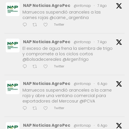
NAP Noticias AgroPec
@infonap
·
7 Ago
Marruecos suspendió aranceles a las
carnes rojas @carne_argentina
Twitter
NAP Noticias AgroPec
@infonap
·
7 Ago
El exceso de agua frena la siembra de trigo
y compromete a los ciclos cortos
@Bolsadecereales @ArgenTrigo
Twitter
NAP Noticias AgroPec
@infonap
·
6 Ago
Marruecos suspendió aranceles a la carne
roja y abre una ventana comercial para
exportadores del Mercosur @IPCVA
Twitter
NAP Noticias AgroPec
@infonap
·
6 Ago