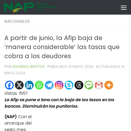
Skip to content
NACIONALES
A partir de junio, la Afip baja de
‘manera considerable’ las tasas que
cobra a los deudores
POR
EDUARDO BUSTOS
· PUBLICADO
31 MAYO, 2024
· ACTUALIZADO
31
MAYO, 2024
Vistas:
1557
La Afip se pone a tono con la baja de las tasas en los
bancos. Disminuirán los punitorios.
(NAP)
Con el
arranque del
sexto mes