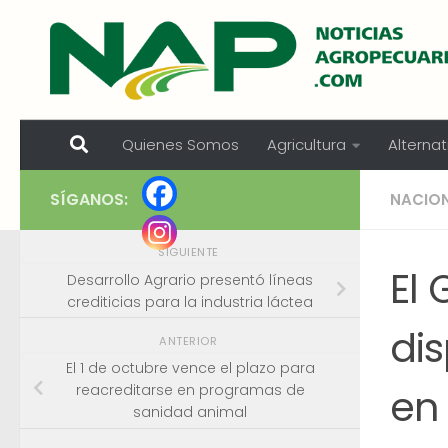
Skip to content
Quienes Somos
Agricultura
Alternat
SÍGANOS:
NACIO
SIGUIENTE
El 
Desarrollo Agrario presentó líneas
crediticias para la industria láctea
dis
ANTERIOR
El 1 de octubre vence el plazo para
en
reacreditarse en programas de
sanidad animal