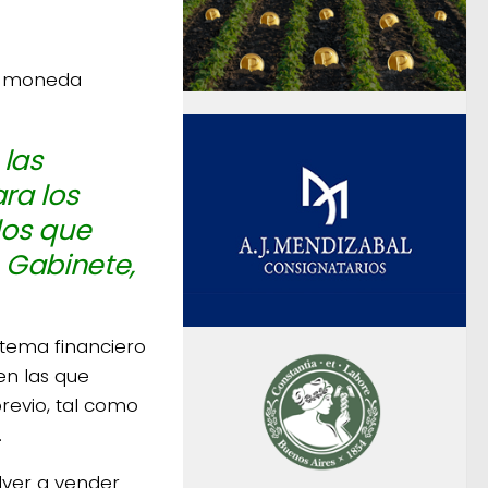
en moneda
 las
ra los
los que
e Gabinete,
stema financiero
en las que
revio, tal como
.
lver a vender