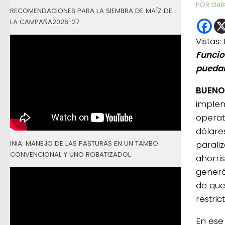
POR
GAB
RECOMENDACIONES PARA LA SIEMBRA DE MAÍZ DE
LA CAMPAÑA2026-27
Vistas:
Funcio
puedan
BUENOS
implem
operat
dólare
INIA: MANEJO DE LAS PASTURAS EN UN TAMBO
paraliz
CONVENCIONAL Y UNO ROBATIZADOL
ahorri
generó
de que
restric
En ese