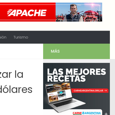
nión
Turismo
MÁS
zar la
dólares