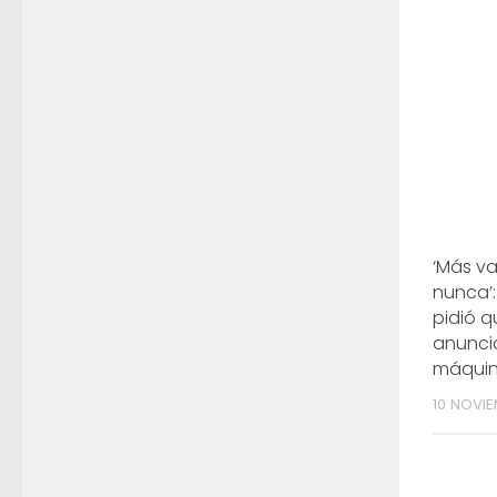
‘Más va
nunca’:
pidió q
anuncio
máquina
10 NOVIE