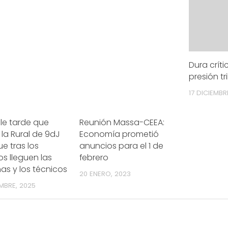
Dura críti
presión tr
17 DICIEMBR
le tarde que
Reunión Massa-CEEA:
 la Rural de 9dJ
Economía prometió
ue tras los
anuncios para el 1 de
s lleguen las
febrero
s y los técnicos
20 ENERO, 2023
MBRE, 2025