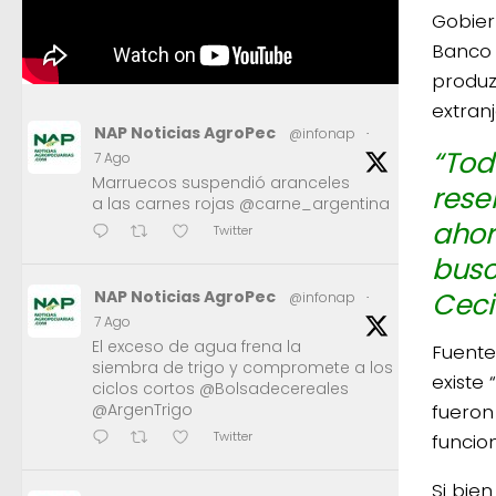
Gobier
Banco 
produz
extranj
NAP Noticias AgroPec
@infonap
·
“Tod
7 Ago
Marruecos suspendió aranceles
rese
a las carnes rojas @carne_argentina
ahor
Twitter
busc
Ceci
NAP Noticias AgroPec
@infonap
·
7 Ago
El exceso de agua frena la
Fuente
siembra de trigo y compromete a los
existe 
ciclos cortos @Bolsadecereales
fueron
@ArgenTrigo
Twitter
funcio
Si bie