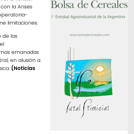
 con la Anses
operatoria-
ne limitaciones.
 de las
el
normas emanadas
ral, en alusión a
ica.
(Noticias