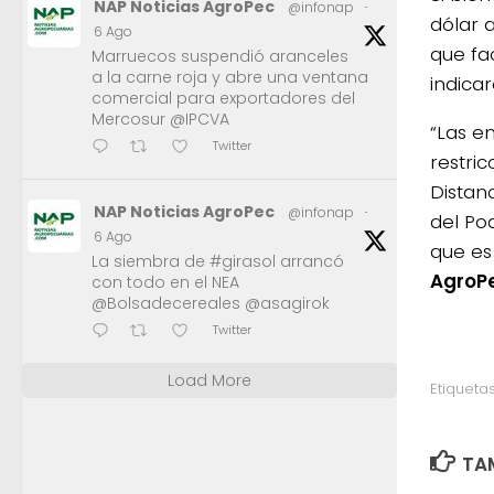
NAP Noticias AgroPec
@infonap
·
dólar 
6 Ago
que fa
Marruecos suspendió aranceles
a la carne roja y abre una ventana
indicar
comercial para exportadores del
Mercosur @IPCVA
“Las e
Twitter
restric
Distan
NAP Noticias AgroPec
@infonap
·
del Po
6 Ago
que es
La siembra de #girasol arrancó
AgroP
con todo en el NEA
@Bolsadecereales @asagirok
Twitter
Load More
Etiquetas
TAM