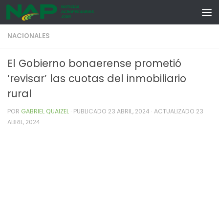
Skip to content
NACIONALES
El Gobierno bonaerense prometió
‘revisar’ las cuotas del inmobiliario
rural
POR
GABRIEL QUAIZEL
· PUBLICADO
23 ABRIL, 2024
· ACTUALIZADO
23
ABRIL, 2024