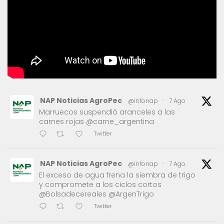
NAP Noticias AgroPec
@infonap
·
7 Ago
Marruecos suspendió aranceles a las
carnes rojas @carne_argentina
Twitter
NAP Noticias AgroPec
@infonap
·
7 Ago
El exceso de agua frena la siembra de trigo
y compromete a los ciclos cortos
@Bolsadecereales @ArgenTrigo
Twitter