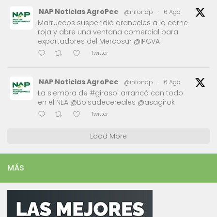
NAP Noticias AgroPec
@infonap
·
6 Ago
Marruecos suspendió aranceles a la carne
roja y abre una ventana comercial para
exportadores del Mercosur @IPCVA
Twitter
NAP Noticias AgroPec
@infonap
·
6 Ago
La siembra de #girasol arrancó con todo
en el NEA @Bolsadecereales @asagirok
Twitter
Load More
MÁS