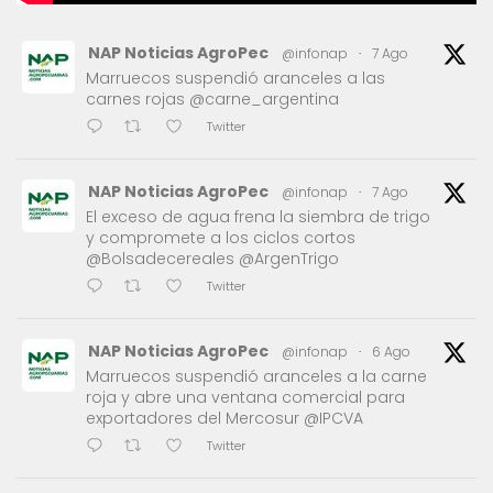
NAP Noticias AgroPec
@infonap
·
7 Ago
Marruecos suspendió aranceles a las
carnes rojas @carne_argentina
Twitter
NAP Noticias AgroPec
@infonap
·
7 Ago
El exceso de agua frena la siembra de trigo
y compromete a los ciclos cortos
@Bolsadecereales @ArgenTrigo
Twitter
NAP Noticias AgroPec
@infonap
·
6 Ago
Marruecos suspendió aranceles a la carne
roja y abre una ventana comercial para
exportadores del Mercosur @IPCVA
Twitter