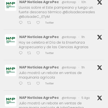
NAP Noticias AgroPec
@infonap
·
10h
Lluvias sobre el Este pampeano y luego un
fuerte descenso térmico @Bolsadecereales
@BolsadeC_ETyM
Twitter
NAP Noticias AgroPec
@infonap
·
11h
Hoy se celebra el Día de la Enseñanza
Agropecuaria y de las Ciencias Agrarias
Twitter
NAP Noticias AgroPec
@infonap
·
11h
Julio mostró un rebote en ventas de
maquinaria agrícola
Twitter
NAP Noticias AgroPec
@infonap
·
5 Ago
Julio mostró un rebote en ventas de
maquinaria agrícola @JohnDeereArg