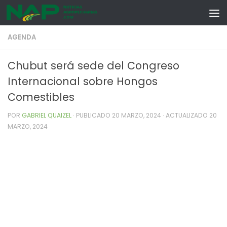
Skip to content
AGENDA
Chubut será sede del Congreso
Internacional sobre Hongos
Comestibles
POR
GABRIEL QUAIZEL
· PUBLICADO
20 MARZO, 2024
· ACTUALIZADO
20
MARZO, 2024