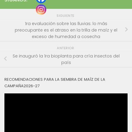
SIGUIENTE
1ra evaluación sobre las lluvias: lo más
preocupante es el atraso en la trilla de maíz y el
exceso de humedad a cosecha
ANTERIOR
Se inauguró la 1ra bioplanta para cría insectos del
país
RECOMENDACIONES PARA LA SIEMBRA DE MAÍZ DE LA
CAMPAÑA2026-27