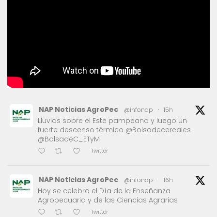
NAP Noticias AgroPec
@infonap
·
15h
Lluvias sobre el Este pampeano y luego un
fuerte descenso térmico @Bolsadecereales
@BolsadeC_ETyM
Twitter
NAP Noticias AgroPec
@infonap
·
16h
Hoy se celebra el Día de la Enseñanza
Agropecuaria y de las Ciencias Agrarias
Twitter