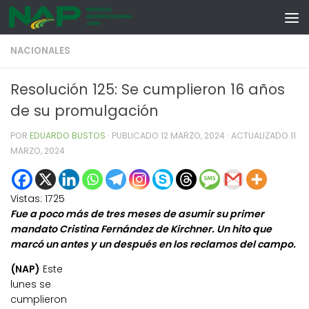
Skip to content
NACIONALES
Resolución 125: Se cumplieron 16 años
de su promulgación
POR
EDUARDO BUSTOS
· PUBLICADO
12 MARZO, 2024
· ACTUALIZADO
11
MARZO, 2024
Vistas:
1725
Fue a poco más de tres meses de asumir su primer
mandato Cristina Fernández de Kirchner. Un hito que
marcó un antes y un después en los reclamos del campo.
(NAP)
Este
lunes se
cumplieron