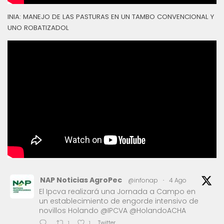
INIA: MANEJO DE LAS PASTURAS EN UN TAMBO CONVENCIONAL Y
UNO ROBATIZADOL
NAP Noticias AgroPec
@infonap
·
4 Ago
El Ipcva realizará una Jornada a Campo en
un establecimiento de engorde intensivo de
novillos Holando @IPCVA @HolandoACHA
Twitter
1
1