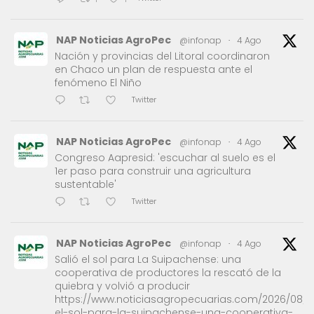
NAP Noticias AgroPec
@infonap
·
4 Ago
Nación y provincias del Litoral coordinaron
en Chaco un plan de respuesta ante el
fenómeno El Niño
Twitter
NAP Noticias AgroPec
@infonap
·
4 Ago
Congreso Aapresid: 'escuchar al suelo es el
1er paso para construir una agricultura
sustentable'
Twitter
NAP Noticias AgroPec
@infonap
·
4 Ago
Salió el sol para La Suipachense: una
cooperativa de productores la rescató de la
quiebra y volvió a producir
https://www.noticiasagropecuarias.com/2026/08/0
el-sol-para-la-suipachense-una-cooperativa-