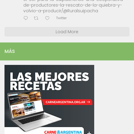
de-productores-la-rescato-de-la-quiebra-y-
volvio-a-producir/@Ruralsuipacha
Twitter
Load More
MÁS