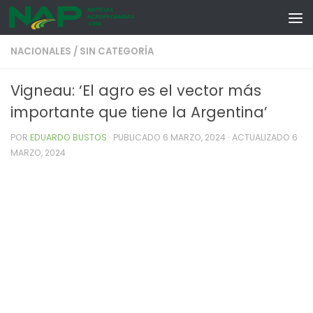
Skip to content
NACIONALES
/
SIN CATEGORÍA
Vigneau: ‘El agro es el vector más
importante que tiene la Argentina’
POR
EDUARDO BUSTOS
· PUBLICADO
6 MARZO, 2024
· ACTUALIZADO
6
MARZO, 2024