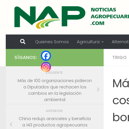
Skip to content
Quienes Somos
Agricultura
Alternat
SÍGANOS:
TRIGO
SIGUIENTE
Más
Más de 100 organizaciones pidieron
a Diputados que rechacen los
cambios en la legislación
co
ambiental
ANTERIOR
bo
China redujo aranceles y beneficia
a 143 productos agropecuarios