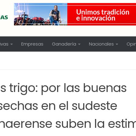
ivas
Empresas
Ganadería
Nacionales
Opi
 trigo: por las buenas
sechas en el sudeste
naerense suben la esti