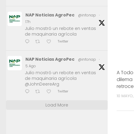
NAP Noticias AgroPec
@infonap
·
17h
Julio mostró un rebote en ventas
de maquinaria agrícola
Twitter
NAP Noticias AgroPec
@infonap
·
5 Ago
A Todo 
Julio mostró un rebote en ventas
de maquinaria agrícola
dilema 
@JohnDeereArg
retroc
Twitter
10 MAYO,
Load More