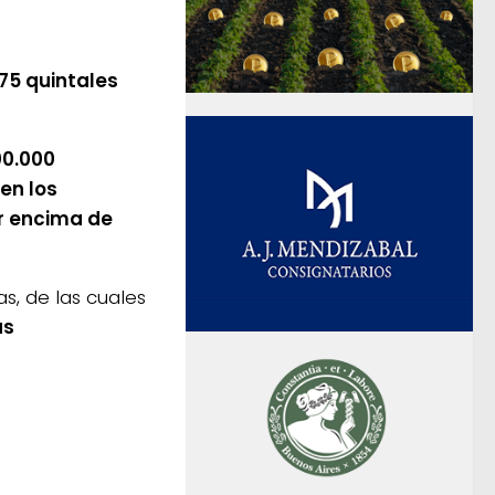
75 quintales
00.000
en los
or encima de
s, de las cuales
as