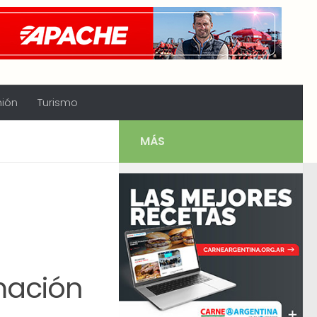
nión
Turismo
MÁS
mación