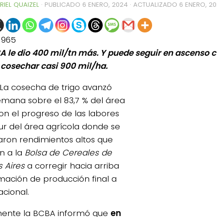
RIEL QUAIZEL
· PUBLICADO
6 ENERO, 2024
· ACTUALIZADO
6 ENERO, 2
1965
A le dio 400 mil/tn más. Y puede seguir en ascenso
 cosechar casi 900 mil/ha.
La cosecha de trigo avanzó
emana sobre el 83,7 % del área
on el progreso de las labores
sur del área agrícola donde se
raron rendimientos altos que
on a la
Bolsa de Cereales de
 Aires
a corregir hacia arriba
imación de producción final a
acional.
ente la BCBA informó que
en