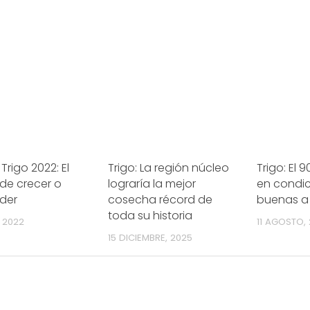
Trigo 2022: El
Trigo: La región núcleo
Trigo: El 
de crecer o
lograría la mejor
en condi
eder
cosecha récord de
buenas a
toda su historia
 2022
11 AGOSTO,
15 DICIEMBRE, 2025