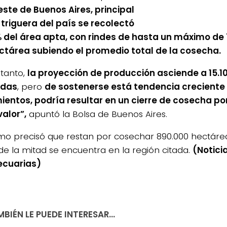
este de Buenos Aires, principal
 triguera del país se recolectó
% del área apta, con rindes de hasta un máximo de 
ctárea subiendo el promedio total de la cosecha.
 tanto,
la proyección de producción asciende a 15.1
adas
, pero
de sostenerse está tendencia creciente 
ientos, podría resultar en un cierre de cosecha p
valor”,
apuntó la Bolsa de Buenos Aires.
mo precisó que restan por cosechar 890.000 hectárea
de la mitad se encuentra en la región citada.
(Notici
ecuarias)
BIÉN LE PUEDE INTERESAR...