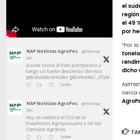
el sud
región
el 49 
por he
“Por lo
NAP Noticias AgroPec
@infonap
·
tonel
15h
rendim
Lluvias sobre el Este pampeano y
dicho 
luego un fuerte descenso térmico
@Bolsadecereales @BolsadeC_ETyM
Asimis
Twitter
cerca 
AgroP
NAP Noticias AgroPec
@infonap
·
16h
Hoy se celebra el Día de la
Enseñanza Agropecuaria y de las
Ciencias Agrarias
TAM
Twitter