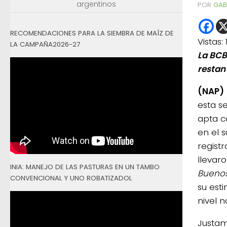
argentinos
POR
GAB
RECOMENDACIONES PARA LA SIEMBRA DE MAÍZ DE
Vistas:
LA CAMPAÑA2026-27
La BCB
restan
(NAP)
esta s
apta c
en el 
regist
llevar
INIA: MANEJO DE LAS PASTURAS EN UN TAMBO
Buenos
CONVENCIONAL Y UNO ROBATIZADOL
su est
nivel n
Justam