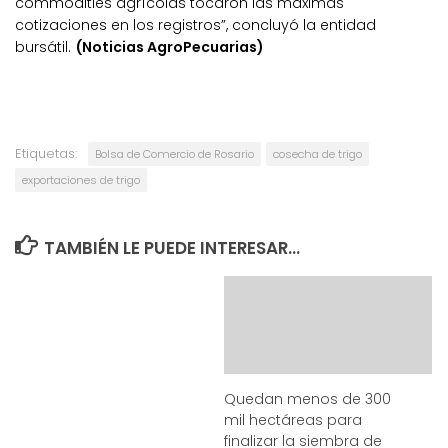
commodities agrícolas tocaron las máximas
cotizaciones en los registros”, concluyó la entidad
bursátil.
(Noticias AgroPecuarias)
Etiquetas:
Bolsa de Comercio de Rosario
cosecha de trigo
exportaciones de trigo
TAMBIÉN LE PUEDE INTERESAR...
Quedan menos de 300
mil hectáreas para
finalizar la siembra de