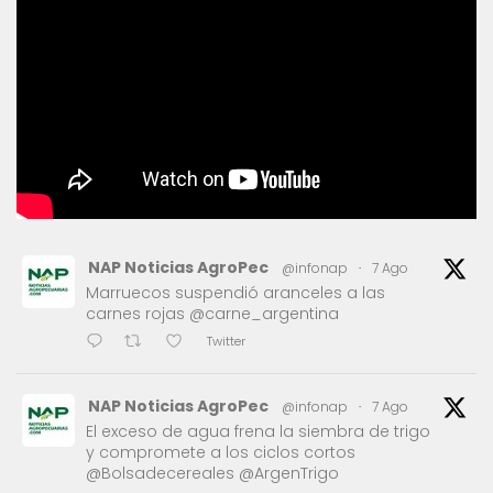
NAP Noticias AgroPec
@infonap
·
7 Ago
Marruecos suspendió aranceles a las
carnes rojas @carne_argentina
Twitter
NAP Noticias AgroPec
@infonap
·
7 Ago
El exceso de agua frena la siembra de trigo
y compromete a los ciclos cortos
@Bolsadecereales @ArgenTrigo