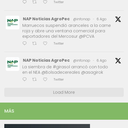
Twitter
NAP Noticias AgroPec
@infonap
·
6 Ago
Marruecos suspendió aranceles a la carne
roja y abre una ventana comercial para
exportadores del Mercosur @IPCVA
Twitter
NAP Noticias AgroPec
@infonap
·
6 Ago
La siembra de #girasol arrancó con todo
en el NEA @Bolsadecereales @asagirok
Twitter
Load More
MÁS