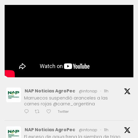
NAP Noticias AgroPec
@infonap
·
11h
Marruecos suspendió aranceles a las
carnes rojas @carne_argentina
Twitter
NAP Noticias AgroPec
@infonap
·
11h
El exceso de agua frena la siembra de trigo