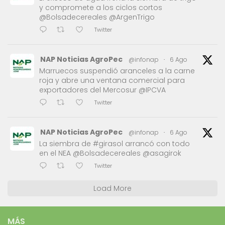
y compromete a los ciclos cortos
@Bolsadecereales @ArgenTrigo
Twitter
NAP Noticias AgroPec
@infonap
·
6 Ago
Marruecos suspendió aranceles a la carne
roja y abre una ventana comercial para
exportadores del Mercosur @IPCVA
Twitter
NAP Noticias AgroPec
@infonap
·
6 Ago
La siembra de #girasol arrancó con todo
en el NEA @Bolsadecereales @asagirok
Twitter
Load More
MÁS