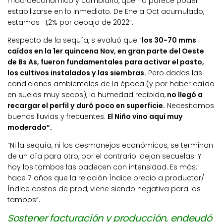
macroeconómico y cambiario, que no parece poder
estabilizarse en lo inmediato. De Ene a Oct acumulado,
estamos -1,2% por debajo de 2022”.
Respecto de la sequía, s evaluó que “
los 30-70 mms
caídos en la 1er quincena Nov, en gran parte del Oeste
de Bs As, fueron fundamentales para activar el pasto,
los cultivos instalados y las siembras.
Pero dadas las
condiciones ambientales de la época (y por haber caído
en suelos muy secos), la humedad recibida,
no llegó a
recargar el perfil y duró poco en superficie.
Necesitamos
buenas lluvias y frecuentes.
El Niño vino aquí muy
moderado”.
“Ni la sequía, ni los desmanejos económicos, se terminan
de un día para otro, por el contrario: dejan secuelas. Y
hoy los tambos las padecen con intensidad. Es más:
hace 7 años que la relación Índice precio a productor/
Índice costos de prod, viene siendo negativa para los
tambos”.
Sostener facturación y producción, endeudó