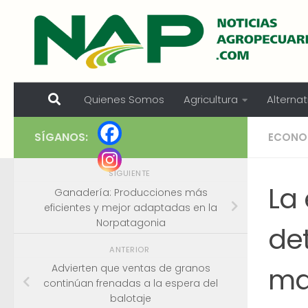
Skip to content
Quienes Somos
Agricultura
Alternat
SÍGANOS:
ECONOM
SIGUIENTE
La
Ganadería: Producciones más
eficientes y mejor adaptadas en la
Norpatagonia
det
ANTERIOR
ma
Advierten que ventas de granos
continúan frenadas a la espera del
balotaje