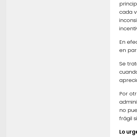
princi
cada v
incons
incent
En efe
en par
Se tra
cuando
apreci
Por otr
admini
no pue
frágil 
Lo ur