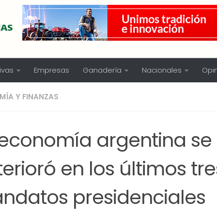
ivas
Empresas
Ganadería
Nacionales
Opi
ÍA Y FINANZAS
 economía argentina se
erioró en los últimos tre
ndatos presidenciales