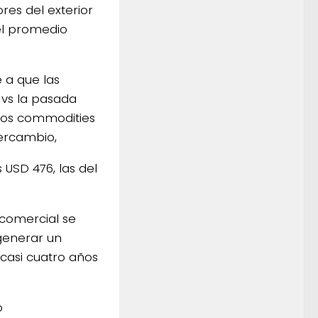
es del exterior
del promedio
 a que las
 vs la pasada
 los commodities
tercambio,
 USD 476, las del
 comercial se
 generar un
 casi cuatro años
o