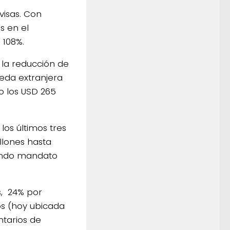
visas. Con
s en el
 108%.
 la reducción de
eda extranjera
o los USD 265
os últimos tres
illones hasta
egundo mandato
s, 24% por
os (hoy ubicada
ntarios de