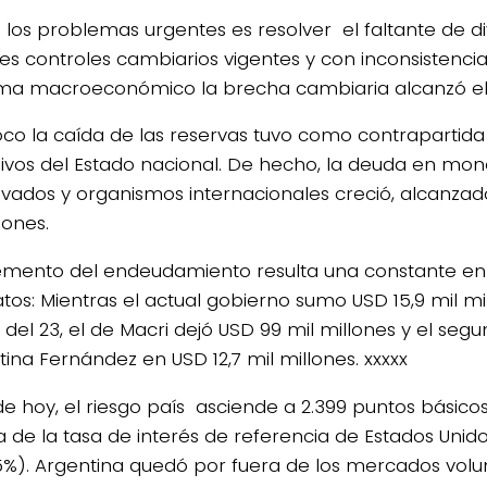
 los problemas urgentes es resolver el faltante de di
les controles cambiarios vigentes y con inconsistencia
a macroeconómico la brecha cambiaria alcanzó el
o la caída de las reservas tuvo como contrapartida
sivos del Estado nacional. De hecho, la deuda en mon
ivados y organismos internacionales creció, alcanzad
lones.
remento del endeudamiento resulta una constante en l
os: Mientras el actual gobierno sumo USD 15,9 mil m
 del 23, el de Macri dejó USD 99 mil millones y el s
tina Fernández en USD 12,7 mil millones. xxxxx
 de hoy, el riesgo país asciende a 2.399 puntos básico
 de la tasa de interés de referencia de Estados Unid
5%). Argentina quedó por fuera de los mercados volu