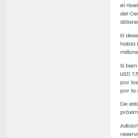
el nive
del Ce
dólares
El des
había 
millone
Si bie
USD 7,
por lo
por la 
De est
próxim
Adicio
reserv