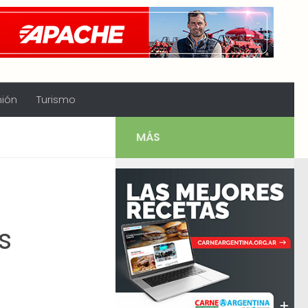
nión
Turismo
MÁS
s