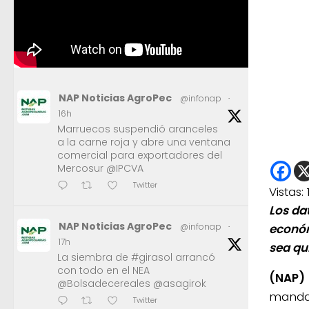
NAP Noticias AgroPec
@infonap
·
16h
Marruecos suspendió aranceles
a la carne roja y abre una ventana
comercial para exportadores del
Mercosur @IPCVA
Twitter
Vistas:
Los da
NAP Noticias AgroPec
@infonap
·
económ
17h
sea qui
La siembra de #girasol arrancó
con todo en el NEA
(NAP)
@Bolsadecereales @asagirok
mandat
Twitter