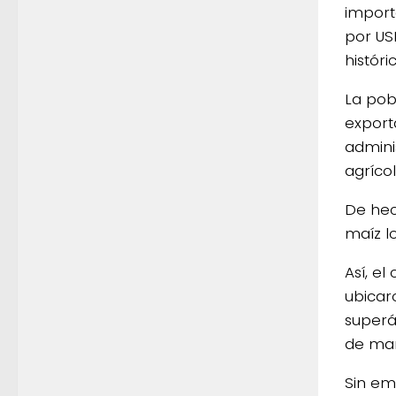
import
por US
históri
La pob
export
admini
agríco
De hec
maíz lo
Así, e
ubicaro
superá
de man
Sin em