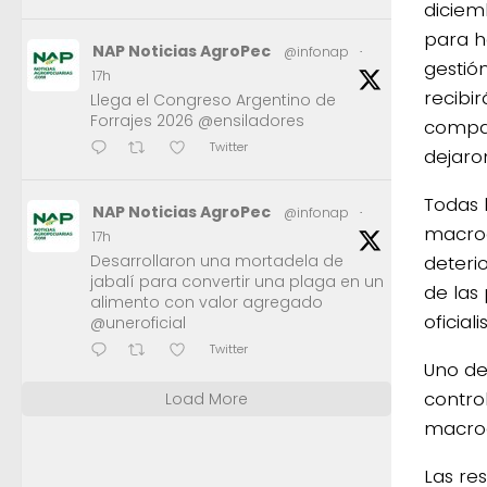
diciem
para h
NAP Noticias AgroPec
@infonap
·
gestió
17h
recibi
Llega el Congreso Argentino de
Forrajes 2026 @ensiladores
compar
Twitter
dejaro
Todas 
NAP Noticias AgroPec
@infonap
·
macro
17h
deterio
Desarrollaron una mortadela de
jabalí para convertir una plaga en un
de las 
alimento con valor agregado
oficial
@uneroficial
Twitter
Uno de
contro
Load More
macroe
Las re