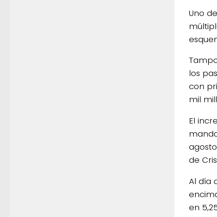
Uno de
múltip
esquem
Tampoc
los pa
con pr
mil mil
El inc
mandat
agosto
de Cris
Al día
encima
en 5,2