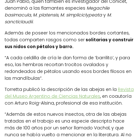
Juan Pablo, quien también es investigador del Conicet,
denominó a las flamantes especies
Megachile
basimacula
,
M. platensis
,
M. simpliciclypeata
y
M.
sancticlaudii
.
Además de poseer los mencionados bordes cortantes,
todas comparten rasgos como ser
solitarias y construir
sus nidos con pétalos y barro.
“A cada celdilla de cría le dan forma de ‘barrilito’, y para
eso, las hembras recortan trocitos ovalados y
redondeados de pétalos usando esos bordes filosos en
las mandíbulas”.
Torretta publicó la descripción de las abejas en la
Revista
del Museo Argentino de Ciencias Naturales
, en coautoría
con Arturo Roig-Alsina, profesional de esa institución.
“Además de estos nuevos insectos, otra de las abejas
tratadas en el trabajo es una especie descripta hace
más de 100 años por un señor llamado Vachal, y que
nunca se había vuelto a mencionar en la literatura. Al no