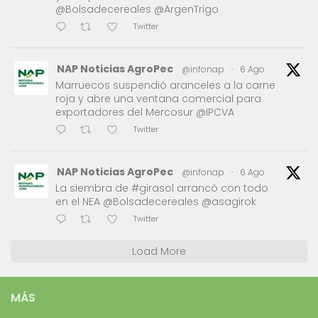
@Bolsadecereales @ArgenTrigo
Twitter
NAP Noticias AgroPec
@infonap
·
6 Ago
Marruecos suspendió aranceles a la carne
roja y abre una ventana comercial para
exportadores del Mercosur @IPCVA
Twitter
NAP Noticias AgroPec
@infonap
·
6 Ago
La siembra de #girasol arrancó con todo
en el NEA @Bolsadecereales @asagirok
Twitter
Load More
MÁS