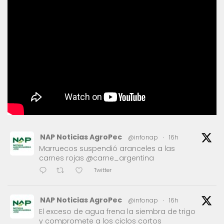
NAP Noticias AgroPec
@infonap
·
16h
Marruecos suspendió aranceles a las
carnes rojas @carne_argentina
Twitter
NAP Noticias AgroPec
@infonap
·
16h
El exceso de agua frena la siembra de trigo
y compromete a los ciclos cortos