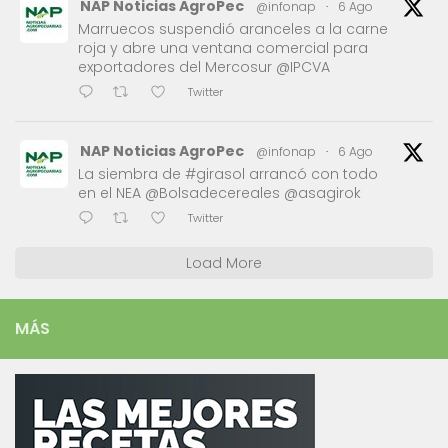
NAP Noticias AgroPec
@infonap
·
6 Ago
Marruecos suspendió aranceles a la carne
roja y abre una ventana comercial para
exportadores del Mercosur @IPCVA
Twitter
NAP Noticias AgroPec
@infonap
·
6 Ago
La siembra de #girasol arrancó con todo
en el NEA @Bolsadecereales @asagirok
Twitter
Load More
MÁS