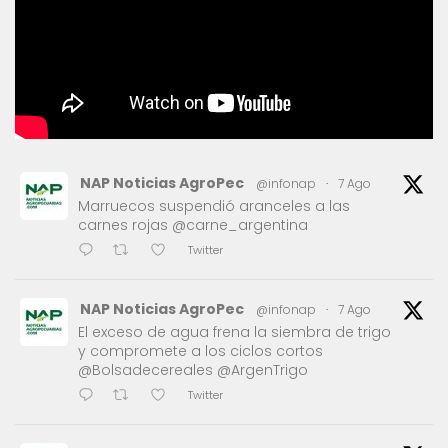
NAP Noticias AgroPec
@infonap
·
7 Ago
Marruecos suspendió aranceles a las
carnes rojas @carne_argentina
Twitter
NAP Noticias AgroPec
@infonap
·
7 Ago
El exceso de agua frena la siembra de trigo
y compromete a los ciclos cortos
@Bolsadecereales @ArgenTrigo
Twitter