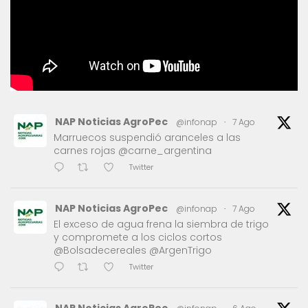
NAP Noticias AgroPec
@infonap
·
7 Ago
Marruecos suspendió aranceles a las
carnes rojas @carne_argentina
Twitter
NAP Noticias AgroPec
@infonap
·
7 Ago
El exceso de agua frena la siembra de trigo
y compromete a los ciclos cortos
@Bolsadecereales @ArgenTrigo
Twitter
NAP Noticias AgroPec