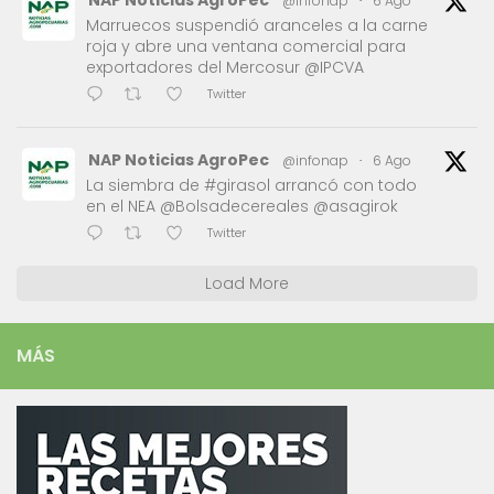
@infonap
·
6 Ago
Marruecos suspendió aranceles a la carne
roja y abre una ventana comercial para
exportadores del Mercosur @IPCVA
Twitter
NAP Noticias AgroPec
@infonap
·
6 Ago
La siembra de #girasol arrancó con todo
en el NEA @Bolsadecereales @asagirok
Twitter
Load More
MÁS