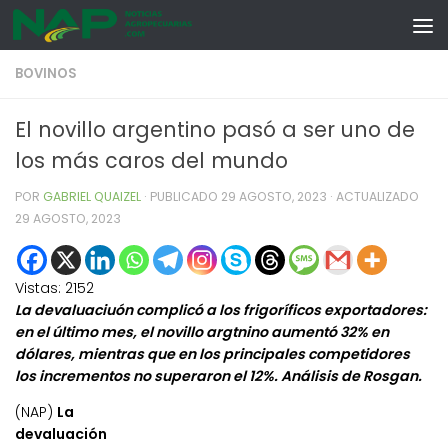
Skip to content
BOVINOS
El novillo argentino pasó a ser uno de
los más caros del mundo
POR
GABRIEL QUAIZEL
· PUBLICADO
29 AGOSTO, 2023
· ACTUALIZADO
29 AGOSTO, 2023
Vistas:
2152
La devaluaciuón complicó a los frigoríficos exportadores:
en el último mes, el novillo argtnino aumentó 32% en
dólares, mientras que en los principales competidores
los incrementos no superaron el 12%. Análisis de Rosgan.
(NAP)
La
devaluación