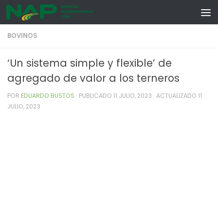
Skip to content
BOVINOS
‘Un sistema simple y flexible’ de
agregado de valor a los terneros
POR
EDUARDO BUSTOS
· PUBLICADO
11 JULIO, 2023
· ACTUALIZADO
11
JULIO, 2023