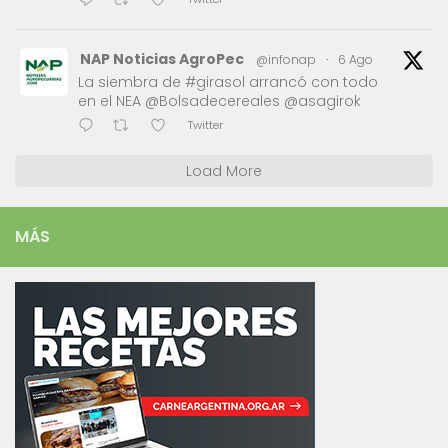
NAP Noticias AgroPec
@infonap
·
6 Ago
La siembra de #girasol arrancó con todo
en el NEA @Bolsadecereales @asagirok
Twitter
Load More
MÁS