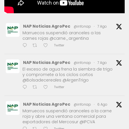
NAP Noticias AgroPec
@infonap
·
7 Ago
Marruecos suspendió aranceles a las
carnes rojas @carne_argentina
Twitter
NAP Noticias AgroPec
@infonap
·
7 Ago
El exceso de agua frena la siembra de trigo
y compromete a los ciclos cortos
@Bolsadecereales @ArgenTrigo
Twitter
NAP Noticias AgroPec
@infonap
·
6 Ago
Marruecos suspendió aranceles a la carne
roja y abre una ventana comercial para
exportadores del Mercosur @IPCVA
Twitter