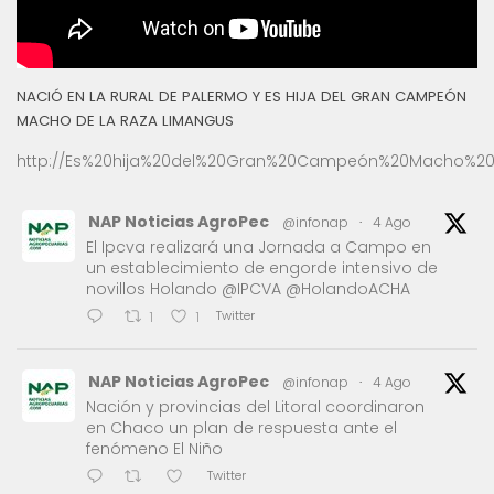
NACIÓ EN LA RURAL DE PALERMO Y ES HIJA DEL GRAN CAMPEÓN
MACHO DE LA RAZA LIMANGUS
http://Es%20hija%20del%20Gran%20Campeón%20Macho%20
NAP Noticias AgroPec
@infonap
·
4 Ago
El Ipcva realizará una Jornada a Campo en
un establecimiento de engorde intensivo de
novillos Holando @IPCVA @HolandoACHA
Twitter
1
1
NAP Noticias AgroPec
@infonap
·
4 Ago
Nación y provincias del Litoral coordinaron
en Chaco un plan de respuesta ante el
fenómeno El Niño
Twitter