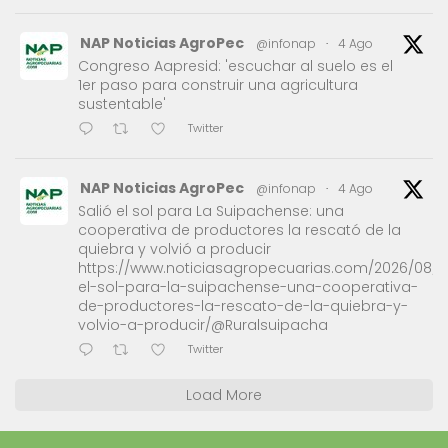
NAP Noticias AgroPec
@infonap
·
4 Ago
Congreso Aapresid: 'escuchar al suelo es el
1er paso para construir una agricultura
sustentable'
Twitter
NAP Noticias AgroPec
@infonap
·
4 Ago
Salió el sol para La Suipachense: una
cooperativa de productores la rescató de la
quiebra y volvió a producir
https://www.noticiasagropecuarias.com/2026/08/0
el-sol-para-la-suipachense-una-cooperativa-
de-productores-la-rescato-de-la-quiebra-y-
volvio-a-producir/@Ruralsuipacha
Twitter
Load More