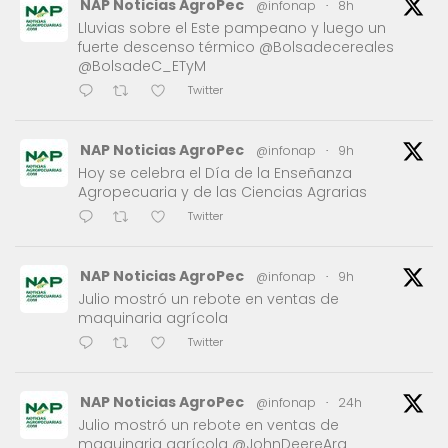
NAP Noticias AgroPec
@infonap
·
8h
Lluvias sobre el Este pampeano y luego un
fuerte descenso térmico @Bolsadecereales
@BolsadeC_ETyM
Twitter
NAP Noticias AgroPec
@infonap
·
9h
Hoy se celebra el Día de la Enseñanza
Agropecuaria y de las Ciencias Agrarias
Twitter
NAP Noticias AgroPec
@infonap
·
9h
Julio mostró un rebote en ventas de
maquinaria agrícola
Twitter
NAP Noticias AgroPec
@infonap
·
24h
Julio mostró un rebote en ventas de
maquinaria agrícola @JohnDeereArg