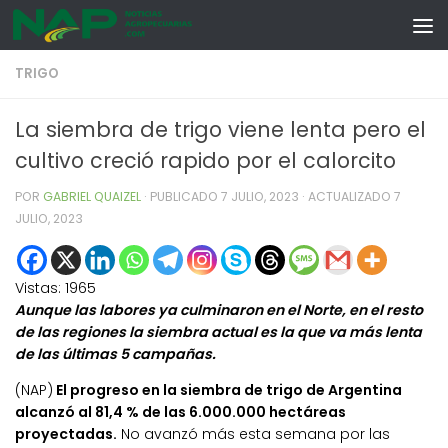
Skip to content
TRIGO
La siembra de trigo viene lenta pero el
cultivo creció rapido por el calorcito
POR
GABRIEL QUAIZEL
· PUBLICADO
7 JULIO, 2023
· ACTUALIZADO
7
JULIO, 2023
Vistas:
1965
Aunque las labores ya culminaron en el Norte, en el resto
de las regiones la siembra actual es la que va más lenta
de las últimas 5 campañas.
(NAP)
El progreso en la siembra de trigo de Argentina
alcanzó al 81,4 % de las 6.000.000 hectáreas
proyectadas.
No avanzó más esta semana por las