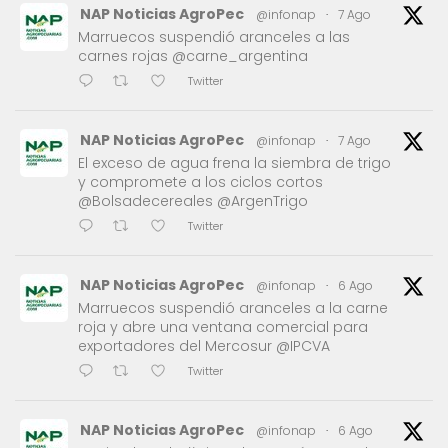
NAP Noticias AgroPec
@infonap
·
7 Ago
Marruecos suspendió aranceles a las
carnes rojas @carne_argentina
Twitter
NAP Noticias AgroPec
@infonap
·
7 Ago
El exceso de agua frena la siembra de trigo
y compromete a los ciclos cortos
@Bolsadecereales @ArgenTrigo
Twitter
NAP Noticias AgroPec
@infonap
·
6 Ago
Marruecos suspendió aranceles a la carne
roja y abre una ventana comercial para
exportadores del Mercosur @IPCVA
Twitter
NAP Noticias AgroPec
@infonap
·
6 Ago