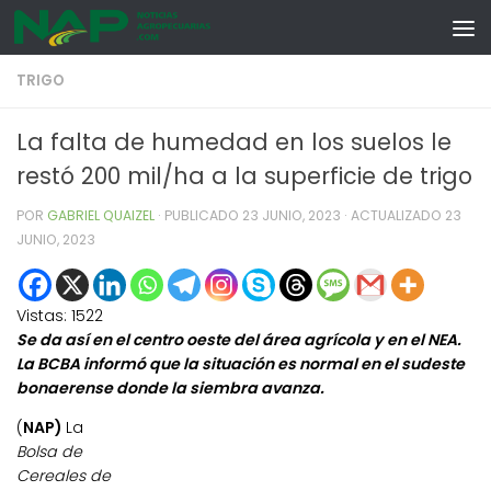
Skip to content
TRIGO
La falta de humedad en los suelos le
restó 200 mil/ha a la superficie de trigo
POR
GABRIEL QUAIZEL
· PUBLICADO
23 JUNIO, 2023
· ACTUALIZADO
23
JUNIO, 2023
Vistas:
1522
Se da así en el centro oeste del área agrícola y en el NEA.
La BCBA informó que la situación es normal en el sudeste
bonaerense donde la siembra avanza.
(
NAP)
La
Bolsa de
Cereales de