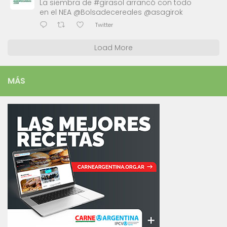
La siembra de #girasol arrancó con todo
en el NEA @Bolsadecereales @asagirok
Twitter
Load More
MÁS