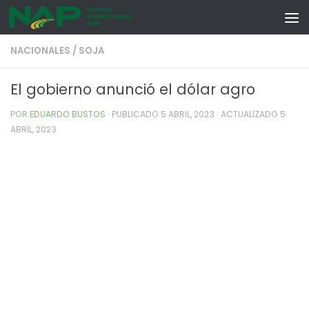
Skip to content
NACIONALES
/
SOJA
El gobierno anunció el dólar agro
POR
EDUARDO BUSTOS
· PUBLICADO
5 ABRIL, 2023
· ACTUALIZADO
5
ABRIL, 2023