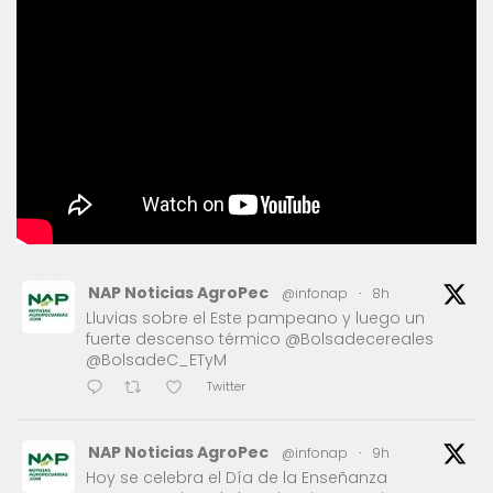
NAP Noticias AgroPec
@infonap
·
8h
Lluvias sobre el Este pampeano y luego un
fuerte descenso térmico @Bolsadecereales
@BolsadeC_ETyM
Twitter
NAP Noticias AgroPec
@infonap
·
9h
Hoy se celebra el Día de la Enseñanza