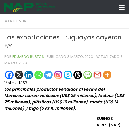
Skip to content
MERCOSUR
Las exportaciones uruguayas cayeron
8%
POR
EDUARDO BUSTOS
· PUBLICADO
3 MARZO, 2023
· ACTUALIZADO
3
MARZO, 2023
Vistas:
1453
Los principales productos vendidos al vecino del
Mercosur fueron vehículos (US$ 25 millones), lácteos (US$
25 millones), plásticos (US$ 19 millones), malta (US$ 14
millones) y trigo (US$ 10 millones).
BUENOS
AIRES (NAP)