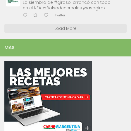
La siembra de #girasol arrancó con todo
en el NEA @Bolsadecereales @asagirok
Twitter
Load More
MÁS