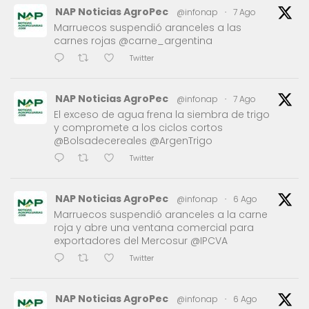
NAP Noticias AgroPec
@infonap
·
7 Ago
Marruecos suspendió aranceles a las
carnes rojas @carne_argentina
Twitter
NAP Noticias AgroPec
@infonap
·
7 Ago
El exceso de agua frena la siembra de trigo
y compromete a los ciclos cortos
@Bolsadecereales @ArgenTrigo
Twitter
NAP Noticias AgroPec
@infonap
·
6 Ago
Marruecos suspendió aranceles a la carne
roja y abre una ventana comercial para
exportadores del Mercosur @IPCVA
Twitter
NAP Noticias AgroPec
@infonap
·
6 Ago